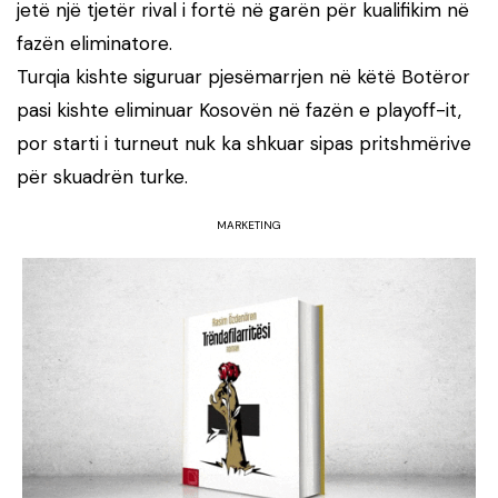
jetë një tjetër rival i fortë në garën për kualifikim në
fazën eliminatore.
Turqia kishte siguruar pjesëmarrjen në këtë Botëror
pasi kishte eliminuar Kosovën në fazën e playoff-it,
por starti i turneut nuk ka shkuar sipas pritshmërive
për skuadrën turke.
MARKETING