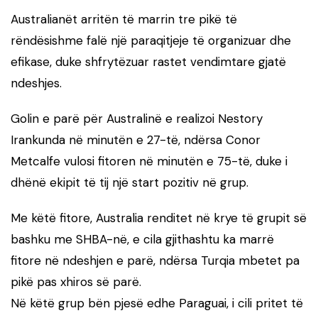
Australianët arritën të marrin tre pikë të
rëndësishme falë një paraqitjeje të organizuar dhe
efikase, duke shfrytëzuar rastet vendimtare gjatë
ndeshjes.
Golin e parë për Australinë e realizoi Nestory
Irankunda në minutën e 27-të, ndërsa Conor
Metcalfe vulosi fitoren në minutën e 75-të, duke i
dhënë ekipit të tij një start pozitiv në grup.
Me këtë fitore, Australia renditet në krye të grupit së
bashku me SHBA-në, e cila gjithashtu ka marrë
fitore në ndeshjen e parë, ndërsa Turqia mbetet pa
pikë pas xhiros së parë.
Në këtë grup bën pjesë edhe Paraguai, i cili pritet të