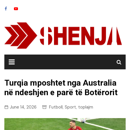
Skip
to
content
Turqia mposhtet nga Australia
në ndeshjen e parë të Botërorit
June 14, 2026
Futboll
Sport
toplajm
,
,