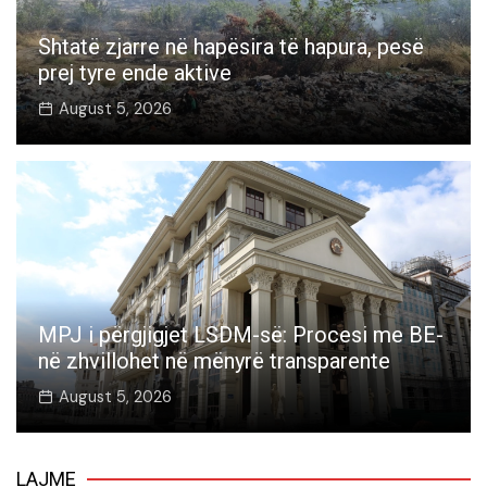
Shtatë zjarre në hapësira të hapura, pesë
prej tyre ende aktive
August 5, 2026
MPJ i përgjigjet LSDM-së: Procesi me BE-
në zhvillohet në mënyrë transparente
August 5, 2026
LAJME