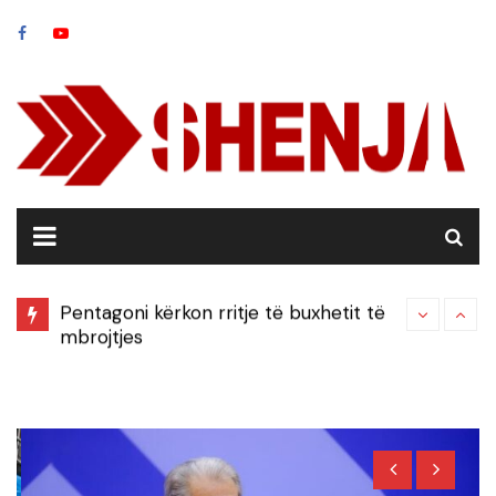
Skip
to
content
ë
Pentagoni kërkon rritje të buxhetit të
Tragjedi në
nit
mbrojtjes
holandeze 
e për
xhiroje me 
saj