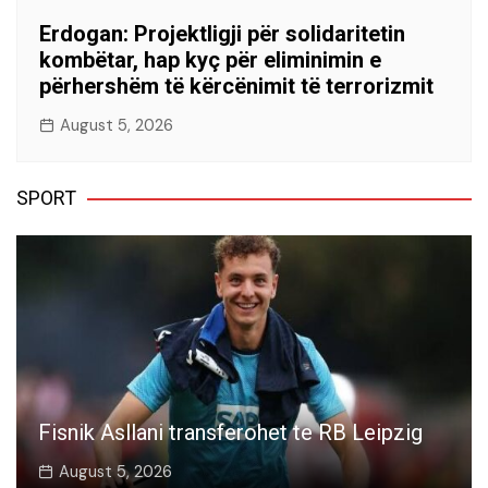
Erdogan: Projektligji për solidaritetin
kombëtar, hap kyç për eliminimin e
përhershëm të kërcënimit të terrorizmit
August 5, 2026
SPORT
Fisnik Asllani transferohet te RB Leipzig
August 5, 2026