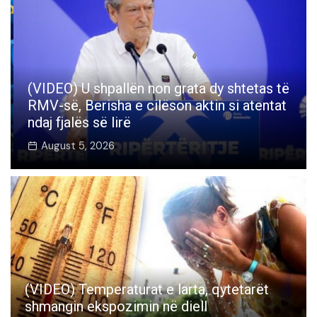
(VIDEO) U shpallën non grata dy shtetas të
RMV-së, Berisha e cilëson aktin si atentat
ndaj fjalës së lirë
August 5, 2026
(VIDEO) Temperaturat e larta, qytetarët
shmangin ekspozimin në diell