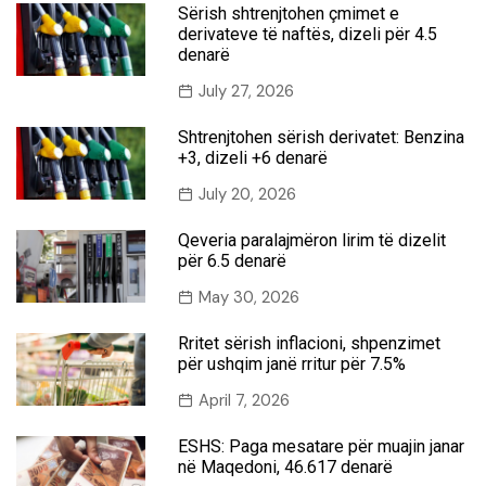
Sërish shtrenjtohen çmimet e
derivateve të naftës, dizeli për 4.5
denarë
July 27, 2026
Shtrenjtohen sërish derivatet: Benzina
+3, dizeli +6 denarë
July 20, 2026
Qeveria paralajmëron lirim të dizelit
për 6.5 denarë
May 30, 2026
Rritet sërish inflacioni, shpenzimet
për ushqim janë rritur për 7.5%
April 7, 2026
ESHS: Paga mesatare për muajin janar
në Maqedoni, 46.617 denarë