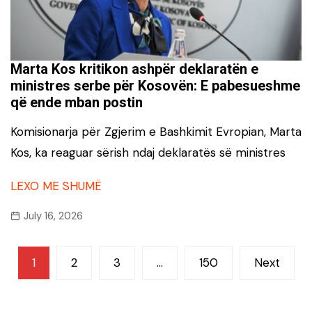
Marta Kos kritikon ashpër deklaratën e
ministres serbe për Kosovën: E pabesueshme
që ende mban postin
Komisionarja për Zgjerim e Bashkimit Evropian, Marta
Kos, ka reaguar sërish ndaj deklaratës së ministres
LEXO ME SHUMË
July 16, 2026
Posts
1
2
3
…
150
Next
navigation