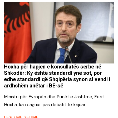
Hoxha për hapjen e konsullatës serbe në
Shkodër: Ky është standardi ynë sot, por
edhe standardi që Shqipëria synon si vendi i
ardhshëm anëtar i BE-së
Ministri për Evropën dhe Punët e Jashtme, Ferit
Hoxha, ka reaguar pas debatit të krijuar
LEXO ME SHUMË