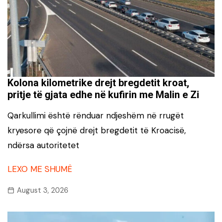
Kolona kilometrike drejt bregdetit kroat,
pritje të gjata edhe në kufirin me Malin e Zi
Qarkullimi është rënduar ndjeshëm në rrugët
kryesore që çojnë drejt bregdetit të Kroacisë,
ndërsa autoritetet
LEXO ME SHUMË
August 3, 2026