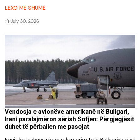
LEXO ME SHUMË
July 30, 2026
Vendosja e avionëve amerikanë në Bullgari,
Irani paralajmëron sërish Sofjen: Përgjegjësit
duhet të përballen me pasojat
Irani i ka lëshuar një paralajmërim të ri Bullgarisë pasi