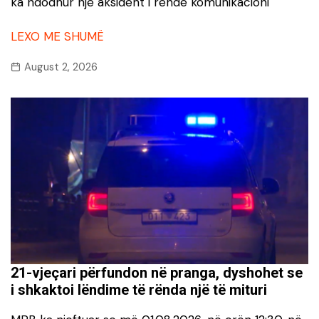
ka ndodhur një aksident i rëndë komunikacioni
LEXO ME SHUMË
August 2, 2026
21-vjeçari përfundon në pranga, dyshohet se
i shkaktoi lëndime të rënda një të mituri