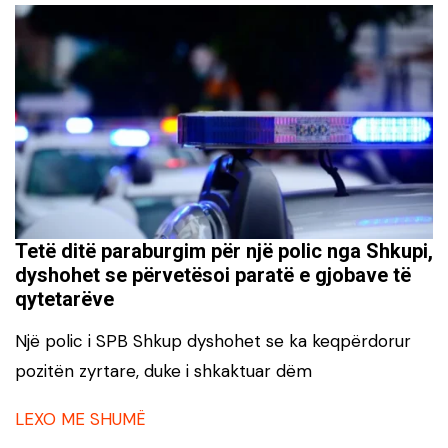
Tetë ditë paraburgim për një polic nga Shkupi,
dyshohet se përvetësoi paratë e gjobave të
qytetarëve
Një polic i SPB Shkup dyshohet se ka keqpërdorur
pozitën zyrtare, duke i shkaktuar dëm
LEXO ME SHUMË