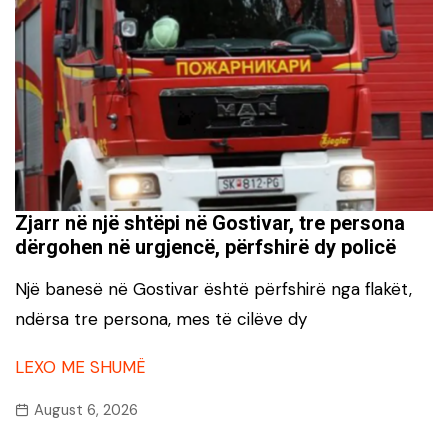
Zjarr në një shtëpi në Gostivar, tre persona
dërgohen në urgjencë, përfshirë dy policë
Një banesë në Gostivar është përfshirë nga flakët,
ndërsa tre persona, mes të cilëve dy
LEXO ME SHUMË
August 6, 2026