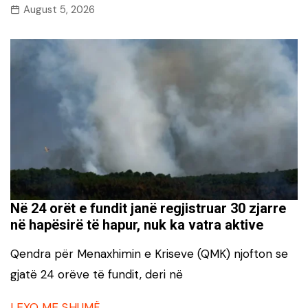
August 5, 2026
Në 24 orët e fundit janë regjistruar 30 zjarre
në hapësirë të hapur, nuk ka vatra aktive
Qendra për Menaxhimin e Kriseve (QMK) njofton se
gjatë 24 orëve të fundit, deri në
LEXO ME SHUMË