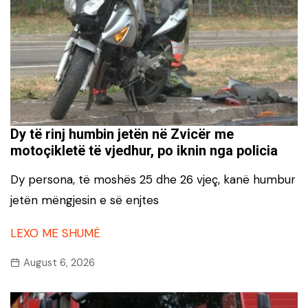
Dy të rinj humbin jetën në Zvicër me
motoçikletë të vjedhur, po iknin nga policia
Dy persona, të moshës 25 dhe 26 vjeç, kanë humbur
jetën mëngjesin e së enjtes
LEXO ME SHUMË
August 6, 2026