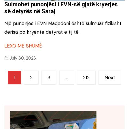
Sulmohet punonjësi i EVN-së gjatë kryerjes
së detyrës në Saraj
Një punonjës i EVN Maqedoni është sulmuar fizikisht
derisa po kryente detyrat e tij të
LEXO ME SHUMË
July 30, 2026
Posts
1
2
3
…
212
Next
navigation