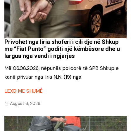
Privohet nga liria shoferi i cili dje në Shkup
me “Fiat Punto” goditi një këmbësore dhe u
largua nga vendi i ngjarjes
Më 06.08.2026, nëpunës policorë të SPB Shkup e
kanë privuar nga liria N.N. (19) nga
LEXO ME SHUMË
August 6, 2026