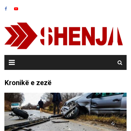
Skip
to
content
Kronikë e zezë