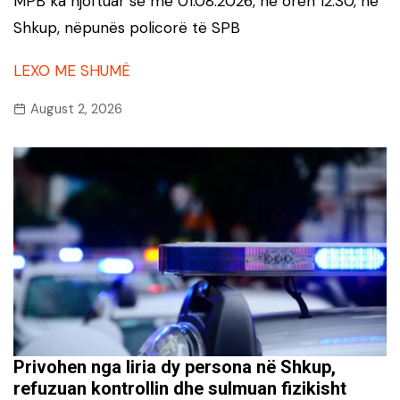
MPB ka njoftuar se më 01.08.2026, në orën 12:30, në
Shkup, nëpunës policorë të SPB
LEXO ME SHUMË
August 2, 2026
Privohen nga liria dy persona në Shkup,
refuzuan kontrollin dhe sulmuan fizikisht