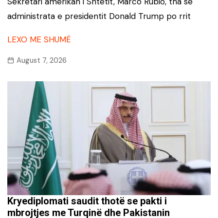
Sekretari amerikan i Shtetit, Marco Rubio, tha se
administrata e presidentit Donald Trump po rrit
LEXO ME SHUMË
August 7, 2026
Kryediplomati saudit thotë se pakti i
mbrojtjes me Turqinë dhe Pakistanin