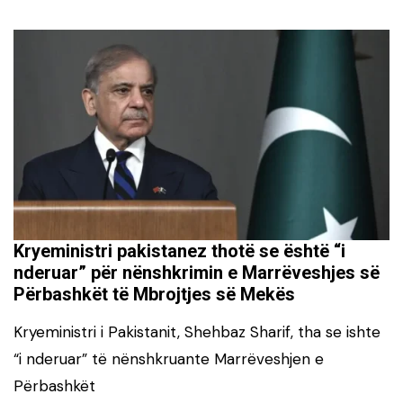
Kryeministri pakistanez thotë se është “i
nderuar” për nënshkrimin e Marrëveshjes së
Përbashkët të Mbrojtjes së Mekës
Kryeministri i Pakistanit, Shehbaz Sharif, tha se ishte
“i nderuar” të nënshkruante Marrëveshjen e
Përbashkët