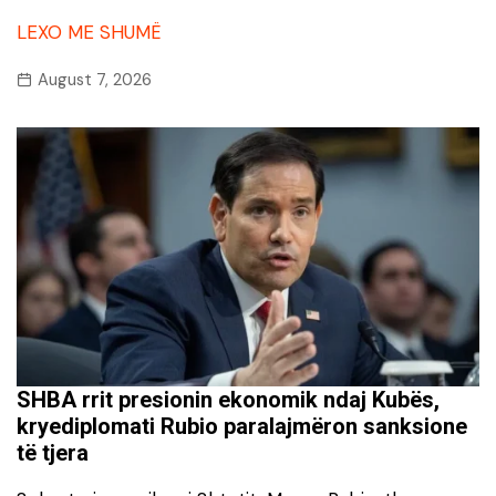
LEXO ME SHUMË
August 7, 2026
SHBA rrit presionin ekonomik ndaj Kubës,
kryediplomati Rubio paralajmëron sanksione
të tjera