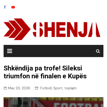
Skip
to
content
Shkëndija pa trofe! Sileksi
triumfon në finalen e Kupës
May 20, 2026
Futboll
Sport
toplajm
,
,