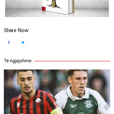
Share Now
Të ngjajshme