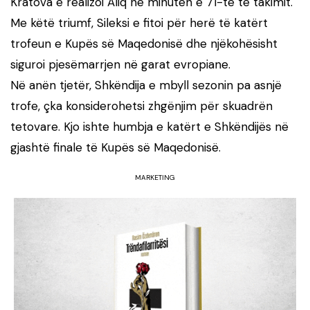
Kratova e realizoi Aliq në minutën e 71-të të takimit.
Me këtë triumf, Sileksi e fitoi për herë të katërt
trofeun e Kupës së Maqedonisë dhe njëkohësisht
siguroi pjesëmarrjen në garat evropiane.
Në anën tjetër, Shkëndija e mbyll sezonin pa asnjë
trofe, çka konsiderohetsi zhgënjim për skuadrën
tetovare. Kjo ishte humbja e katërt e Shkëndijës në
gjashtë finale të Kupës së Maqedonisë.
MARKETING