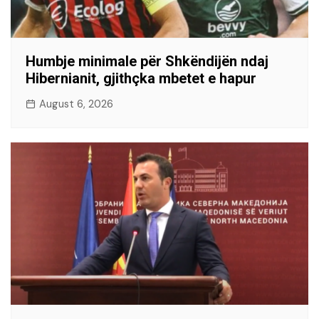
Humbje minimale për Shkëndijën ndaj
Hibernianit, gjithçka mbetet e hapur
August 6, 2026