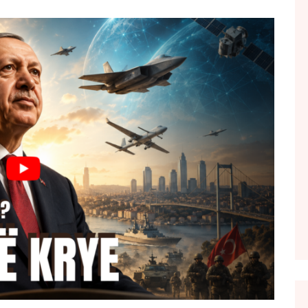
FOL POPULL
GJURMË
INTERVISTA EMISION
KONAKU
KU E KISHIM FJALEN
LIGJERATE FETARE
PARADITE ME NE
PIKËPAMJE
RECETA E DITES
RELAKS
RETRO JAVORE