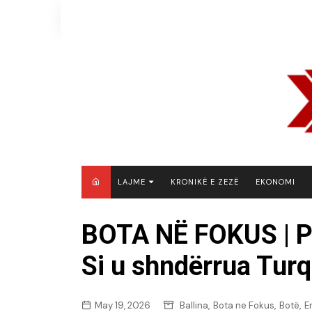
Skip
to
content
LAJME
KRONIKË E ZEZË
EKONOMI
MAQEDONI E VERIUT
BOTA NË FOKUS | P
KOSOVË
Si u shndërrua Turqi
SHQIPËRI
RAJON
BOTË
,
,
,
May 19, 2026
Ballina
Bota ne Fokus
Botë
E