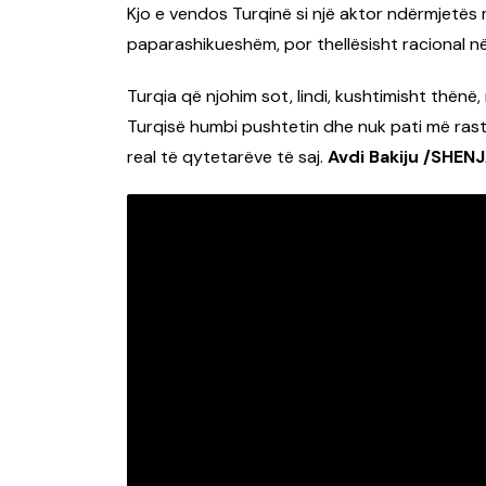
Kjo e vendos Turqinë si një aktor ndërmjetës m
paparashikueshëm, por thellësisht racional në 
Turqia që njohim sot, lindi, kushtimisht thënë, n
Turqisë humbi pushtetin dhe nuk pati më rast
real të qytetarëve të saj.
Avdi Bakiju /SHEN