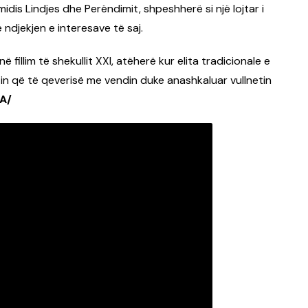
idis Lindjes dhe Perëndimit, shpeshherë si një lojtar i
ndjekjen e interesave të saj.
ë fillim të shekullit XXI, atëherë kur elita tradicionale e
in që të qeverisë me vendin duke anashkaluar vullnetin
JA/