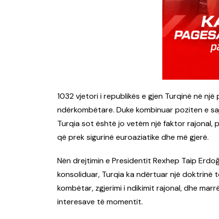
1032 vjetori i republikës e gjen Turqinë në nj
ndërkombëtare. Duke kombinuar poziten e saj 
Turqia sot është jo vetëm një faktor rajonal,
që prek sigurinë euroaziatike dhe më gjerë.
Nën drejtimin e Presidentit Rexhep Taip Erdoğa
konsoliduar, Turqia ka ndërtuar një doktrinë të
kombëtar, zgjerimi i ndikimit rajonal, dhe mar
interesave të momentit.