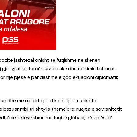
ë pozitë jashtëzakonisht të fuqishme në skenën
gjeografike, forcën ushtarake dhe ndikimin kulturor,
 por një pjesë e pandashme e çdo ekuacioni diplomatik
n dhe me një elitë politike e diplomatike të
 bazuar mbi tri shtylla themelore: ruajtja e sovranitetit
rëdhënie të lëvizshme me fuqitë globale, në varësi të