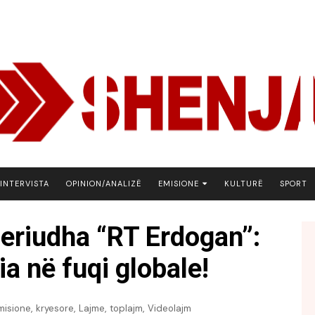
INTERVISTA
OPINION/ANALIZË
EMISIONE
KULTURË
SPORT
ARENA
eriudha “RT Erdogan”:
BOTA NE FOKUS
a në fuqi globale!
EKONOMIKS
EMISION DEBATIV
FJALA
,
,
,
,
misione
kryesore
Lajme
toplajm
Videolajm