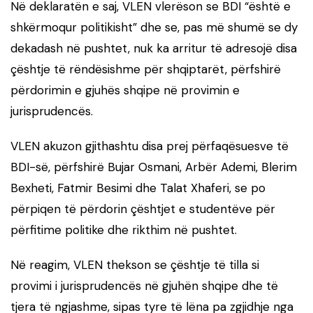
Në deklaratën e saj, VLEN vlerëson se BDI “është e
shkërmoqur politikisht” dhe se, pas më shumë se dy
dekadash në pushtet, nuk ka arritur të adresojë disa
çështje të rëndësishme për shqiptarët, përfshirë
përdorimin e gjuhës shqipe në provimin e
jurisprudencës.
VLEN akuzon gjithashtu disa prej përfaqësuesve të
BDI-së, përfshirë
Bujar Osmani
,
Arbër Ademi
,
Blerim
Bexheti
,
Fatmir Besimi
dhe
Talat Xhaferi
, se po
përpiqen të përdorin çështjet e studentëve për
përfitime politike dhe rikthim në pushtet.
Në reagim, VLEN thekson se çështje të tilla si
provimi i jurisprudencës në gjuhën shqipe dhe të
tjera të ngjashme, sipas tyre të lëna pa zgjidhje nga