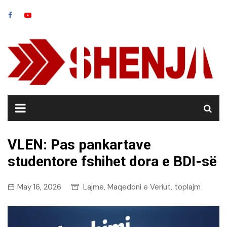
Skip
to
content
VLEN: Pas pankartave
studentore fshihet dora e BDI-së
May 16, 2026
Lajme
Maqedoni e Veriut
toplajm
,
,