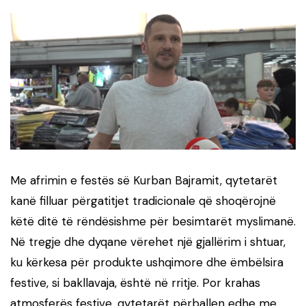
Me afrimin e festës së Kurban Bajramit, qytetarët
kanë filluar përgatitjet tradicionale që shoqërojnë
këtë ditë të rëndësishme për besimtarët myslimanë.
Në tregje dhe dyqane vërehet një gjallërim i shtuar,
ku kërkesa për produkte ushqimore dhe ëmbëlsira
festive, si bakllavaja, është në rritje. Por krahas
atmosferës festive, qytetarët përballen edhe me