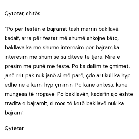
Qytetar, shitës
“Po për festën e bajramit tash marrin bakllavë,
kadaif, arra për festat më shumë shkojnë këto,
bakllava ka më shumë interesim për bajram,ka
interesim më shum se sa ditëve të tjera. Mirë e
presim me punë me festë. Po ka dallim te çmimet,
janë rrit pak nuk janë si më parë, çdo artikull ka hyp
edhe ne e kemi hyp çmimin. Po kanë ankesa, kanë
mungesa të rrogave. Po bakllavën, kadaifin ajo është
tradita e bajramit, si mos të ketë bakllavë nuk ka
bajram”.
Qytetar