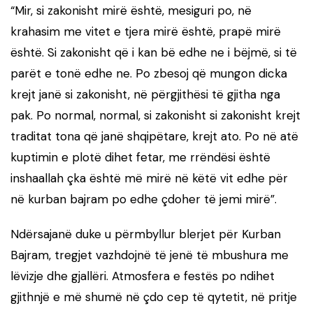
“Mir, si zakonisht mirë është, mesiguri po, në
krahasim me vitet e tjera mirë është, prapë mirë
është. Si zakonisht që i kan bë edhe ne i bëjmë, si të
parët e tonë edhe ne. Po zbesoj që mungon dicka
krejt janë si zakonisht, në përgjithësi të gjitha nga
pak. Po normal, normal, si zakonisht si zakonisht krejt
traditat tona që janë shqipëtare, krejt ato. Po në atë
kuptimin e plotë dihet fetar, me rrëndësi është
inshaallah çka është më mirë në këtë vit edhe për
në kurban bajram po edhe çdoher të jemi mirë”.
Ndërsajanë duke u përmbyllur blerjet për Kurban
Bajram, tregjet vazhdojnë të jenë të mbushura me
lëvizje dhe gjallëri. Atmosfera e festës po ndihet
gjithnjë e më shumë në çdo cep të qytetit, në pritje