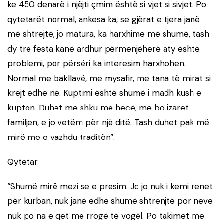
ke 450 denarë i njëjti çmim është si vjet si sivjet. Po
qytetarët normal, ankesa ka, se gjërat e tjera janë
më shtrejtë, jo matura, ka harxhime më shumë, tash
dy tre festa kanë ardhur përmenjëherë aty është
problemi, por përsëri ka interesim harxhohen.
Normal me bakllavë, me mysafir, me tana të mirat si
krejt edhe ne. Kuptimi është shumë i madh kush e
kupton. Duhet me shku me hecë, me bo izaret
familjen, e jo vetëm për një ditë. Tash duhet pak më
mirë me e vazhdu traditën”.
Qytetar
“Shumë mirë mezi se e presim. Jo jo nuk i kemi renet
për kurban, nuk janë edhe shumë shtrenjtë por neve
nuk po na e qet me rrogë të vogël. Po takimet me