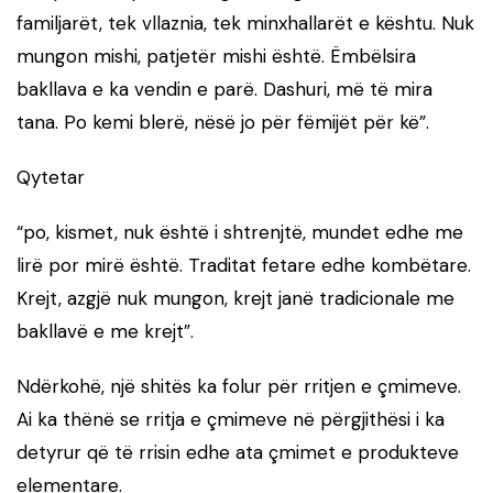
familjarët, tek vllaznia, tek minxhallarët e kështu. Nuk
mungon mishi, patjetër mishi është. Ëmbëlsira
bakllava e ka vendin e parë. Dashuri, më të mira
tana. Po kemi blerë, nësë jo për fëmijët për kë”.
Qytetar
“po, kismet, nuk është i shtrenjtë, mundet edhe me
lirë por mirë është. Traditat fetare edhe kombëtare.
Krejt, azgjë nuk mungon, krejt janë tradicionale me
bakllavë e me krejt”.
Ndërkohë, një shitës ka folur për rritjen e çmimeve.
Ai ka thënë se rritja e çmimeve në përgjithësi i ka
detyrur që të rrisin edhe ata çmimet e produkteve
elementare.