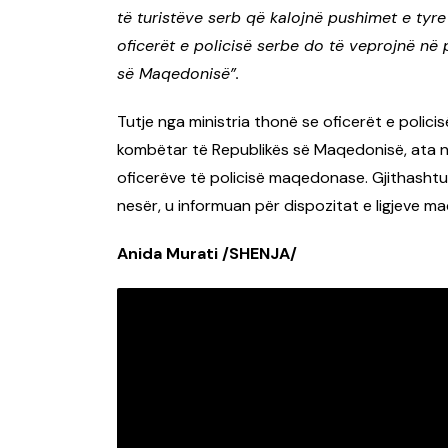
të turistëve serb që kalojnë pushimet e tyr
oficerët e policisë serbe do të veprojnë në
së Maqedonisë”.
Tutje nga ministria thonë se oficerët e polici
kombëtar të Republikës së Maqedonisë, ata n
oficerëve të policisë maqedonase. Gjithashtu, 
nesër, u informuan për dispozitat e ligjeve 
Anida Murati /SHENJA/