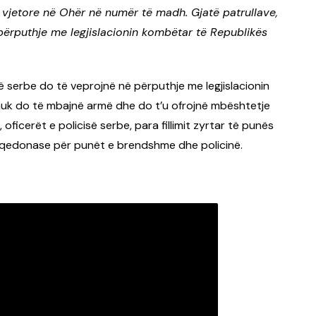
e vjetore në Ohër në numër të madh. Gjatë patrullave,
 përputhje me legjislacionin kombëtar të Republikës
së serbe do të veprojnë në përputhje me legjislacionin
uk do të mbajnë armë dhe do t’u ofrojnë mbështetje
oficerët e policisë serbe, para fillimit zyrtar të punës
maqedonase për punët e brendshme dhe policinë.