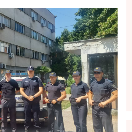
FOL POPULL
GJURMË
INTERVISTA EMISION
KONAKU
KU E KISHIM FJALEN
LIGJERATE FETARE
PARADITE ME NE
PIKËPAMJE
RECETA E DITES
RELAKS
RETRO JAVORE