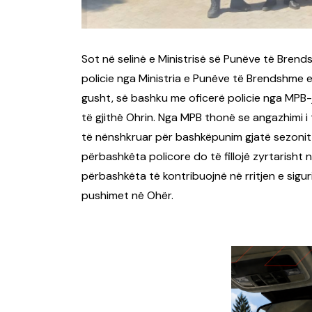
Sot në selinë e Ministrisë së Punëve të Brend
policie nga Ministria e Punëve të Brendshme e 
gusht, së bashku me oficerë policie nga MPB-j
të gjithë Ohrin. Nga MPB thonë se angazhimi i 
të nënshkruar për bashkëpunim gjatë sezonit tu
përbashkëta policore do të fillojë zyrtarisht n
përbashkëta të kontribuojnë në rritjen e sigu
pushimet në Ohër.