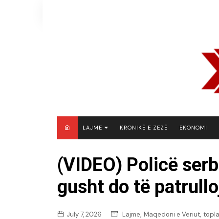
Skip
to
content
LAJME
KRONIKË E ZEZË
EKONOMI
MAQEDONI E VERIUT
(VIDEO) Policë serb
KOSOVË
gusht do të patrull
SHQIPËRI
RAJON
BOTË
,
,
July 7, 2026
Lajme
Maqedoni e Veriut
topl