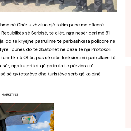
shme në Ohër u zhvillua një takim pune me oficerë
Republikës së Serbisë, të cilët, nga nesër deri më 31
a, do të kryejnë patrullime të përbashkëta policore në
tyre i punës do të zbatohet në bazë të një Protokolli
ristik në Ohër, pas së cilës funksionimi i patrullave të
esër, nga ku pritet që patrullat e përziera të
risë së qytetarëve dhe turistëve serb që kalojnë
MARKETING