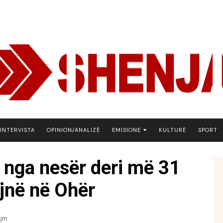
INTERVISTA
OPINION/ANALIZË
EMISIONE
KULTURË
SPORT
ARENA
 nga nesër deri më 31
BOTA NE FOKUS
ojnë në Ohër
EKONOMIKS
EMISION DEBATIV
FJALA
ajm