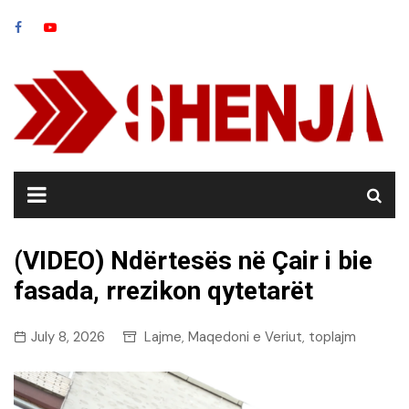
Skip
to
content
(VIDEO) Ndërtesës në Çair i bie
fasada, rrezikon qytetarët
July 8, 2026
Lajme
Maqedoni e Veriut
toplajm
,
,