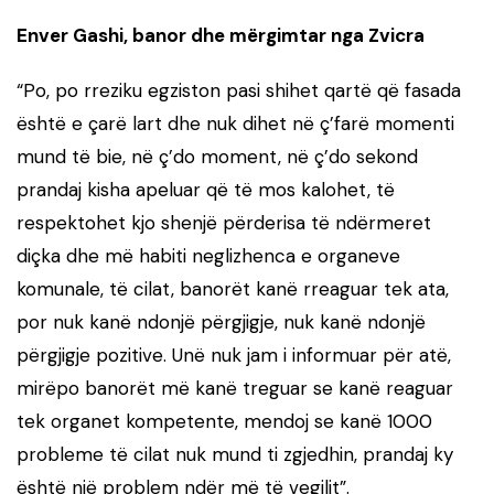
Enver Gashi, banor dhe mërgimtar nga Zvicra
“
Po, po rreziku egziston pasi shihet qartë që fasada
është e çarë lart dhe nuk dihet në ç’farë momenti
mund të bie, në ç’do moment, në ç’do sekond
prandaj kisha apeluar që të mos kalohet, të
respektohet kjo shenjë përderisa të ndërmeret
diçka dhe më habiti neglizhenca e organeve
komunale, të cilat, banorët kanë rreaguar tek ata,
por nuk kanë ndonjë përgjigje, nuk kanë ndonjë
përgjigje pozitive. Unë nuk jam i informuar për atë,
mirëpo banorët më kanë treguar se kanë reaguar
tek organet kompetente, mendoj se kanë 1000
probleme të cilat nuk mund ti zgjedhin, prandaj ky
është një problem ndër më të vegjlit”.