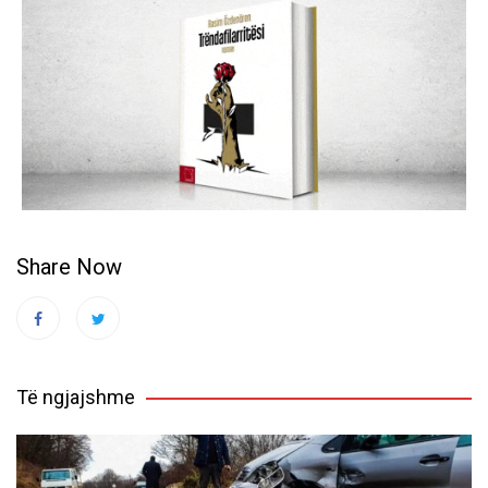
Share Now
Të ngjajshme