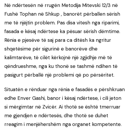
Në ndërtesën në rrugën Metodija Mitevski 12/3 në
Fushë Tophan në Shkup , banorët përballen sërish
me të njëjtin problem. Pas disa vitesh nga riparimi,
fasada e kësaj ndërtese ka pësuar sërish dëmtime.
Rënia e pjesëve të saj para ca ditësh ka ngritur
shqetësime për sigurinë e banorëve dhe
kalimtarëve, të cilët kërkojnë një zgjidhje më të
qëndrueshme, nga ku thonë se tashmë ndihen të
pasigurt përballë një problemi që po përsëritet.
Situatën e rënduar nga rënia e fasadës e përshkruan
edhe Enver Gashi, banor i kësaj ndërtese, i cili jeton
si mërgimtar në Zvicër. Ai thotë se është tmerruar
me gjendjen e ndërtesës, dhe thotë se duhet
rreagim i menjëhershëm nga organet kompetente.