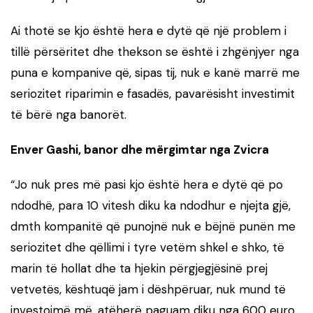
Ai thotë se kjo është hera e dytë që një problem i
tillë përsëritet dhe thekson se është i zhgënjyer nga
puna e kompanive që, sipas tij, nuk e kanë marrë me
seriozitet riparimin e fasadës, pavarësisht investimit
të bërë nga banorët.
Enver Gashi, banor dhe mërgimtar nga Zvicra
“
Jo nuk pres më pasi kjo është hera e dytë që po
ndodhë, para 10 vitesh diku ka ndodhur e njejta gjë,
dmth kompanitë që punojnë nuk e bëjnë punën me
seriozitet dhe qëllimi i tyre vetëm shkel e shko, të
marin të hollat dhe ta hjekin përgjegjësinë prej
vetvetës, kështuqë jam i dëshpëruar, nuk mund të
investojmë më, atëherë paguam diku nga 600 euro