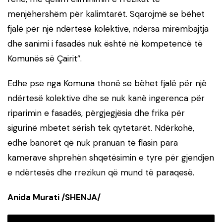
menjëhershëm për kalimtarët. Sqarojmë se bëhet
fjalë për një ndërtesë kolektive, ndërsa mirëmbajtja
dhe sanimi i fasadës nuk është në kompetencë të
Komunës së Çairit”.
Edhe pse nga Komuna thonë se bëhet fjalë për një
ndërtesë kolektive dhe se nuk kanë ingerenca për
riparimin e fasadës, përgjegjësia dhe frika për
sigurinë mbetet sërish tek qytetarët. Ndërkohë,
edhe banorët që nuk pranuan të flasin para
kamerave shprehën shqetësimin e tyre për gjendjen
e ndërtesës dhe rrezikun që mund të paraqesë.
Anida Murati /SHENJA/