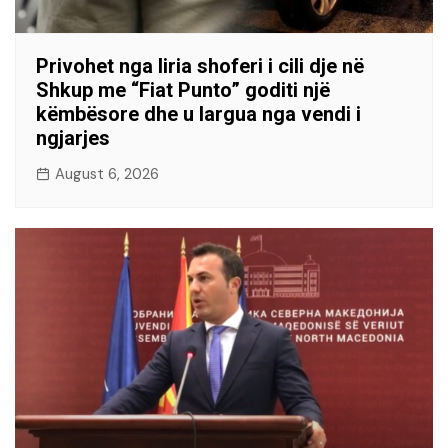
Privohet nga liria shoferi i cili dje në
Shkup me “Fiat Punto” goditi një
këmbësore dhe u largua nga vendi i
ngjarjes
August 6, 2026