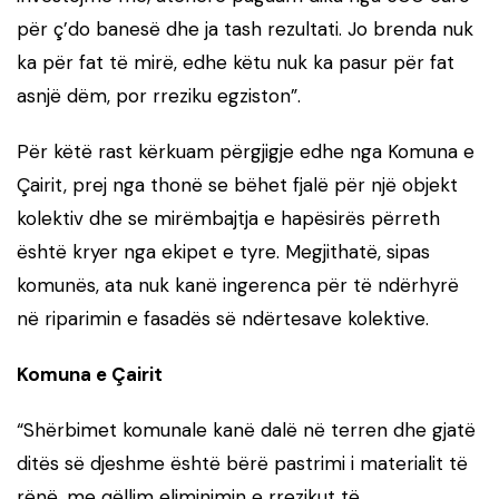
për ç’do banesë dhe ja tash rezultati. Jo brenda nuk
ka për fat të mirë, edhe këtu nuk ka pasur për fat
asnjë dëm, por rreziku egziston”.
Për këtë rast kërkuam përgjigje edhe nga Komuna e
Çairit, prej nga thonë se bëhet fjalë për një objekt
kolektiv dhe se mirëmbajtja e hapësirës përreth
është kryer nga ekipet e tyre. Megjithatë, sipas
komunës, ata nuk kanë ingerenca për të ndërhyrë
në riparimin e fasadës së ndërtesave kolektive.
Komuna e Çairit
“
Shërbimet komunale kanë dalë në terren dhe gjatë
ditës së djeshme është bërë pastrimi i materialit të
rënë, me qëllim eliminimin e rrezikut të