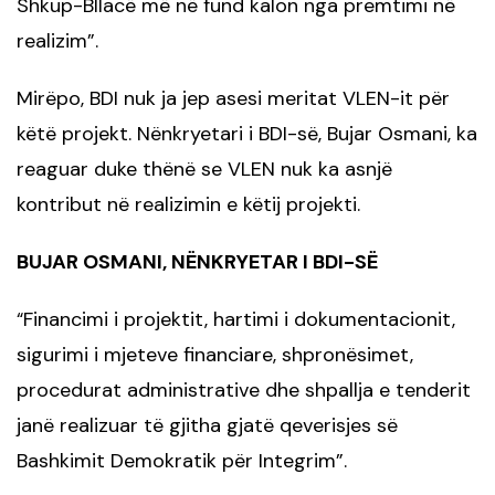
Shkup-Bllacë më në fund kalon nga premtimi në
realizim”.
Mirëpo, BDI nuk ja jep asesi meritat VLEN-it për
këtë projekt. Nënkryetari i BDI-së, Bujar Osmani, ka
reaguar duke thënë se VLEN nuk ka asnjë
kontribut në realizimin e këtij projekti.
BUJAR OSMANI, NËNKRYETAR I BDI-SË
Financimi i projektit, hartimi i dokumentacionit,
“
sigurimi i mjeteve financiare, shpronësimet,
procedurat administrative dhe shpallja e tenderit
janë realizuar të gjitha gjatë qeverisjes së
Bashkimit Demokratik për Integrim”.