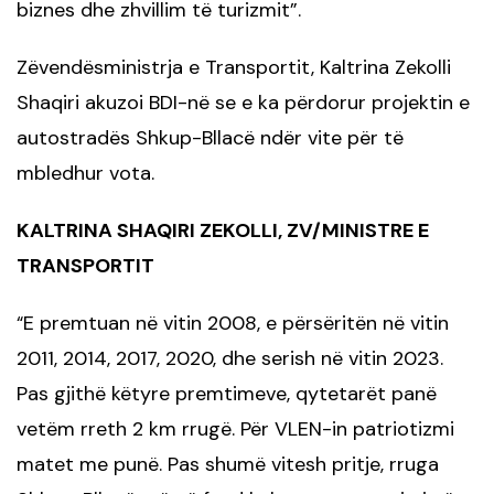
biznes dhe zhvillim të turizmit”.
Zëvendësministrja e Transportit, Kaltrina Zekolli
Shaqiri akuzoi BDI-në se e ka përdorur projektin e
autostradës Shkup-Bllacë ndër vite për të
mbledhur vota.
KALTRINA SHAQIRI ZEKOLLI, ZV/MINISTRE E
TRANSPORTIT
E premtuan në vitin 2008, e përsëritën në vitin
“
2011, 2014, 2017, 2020, dhe serish në vitin 2023.
Pas gjithë këtyre premtimeve, qytetarët panë
vetëm rreth 2 km rrugë. Për VLEN-in patriotizmi
matet me punë. Pas shumë vitesh pritje, rruga