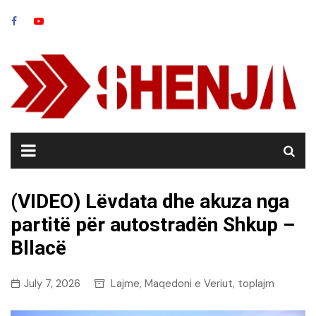
Skip
to
content
(VIDEO) Lëvdata dhe akuza nga
partitë për autostradën Shkup –
Bllacë
July 7, 2026
Lajme
Maqedoni e Veriut
toplajm
,
,