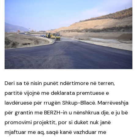
Deri sa të nisin punët ndërtimore në terren,
partitë vijojnë me deklarata premtuese e
lavdëruese për rrugën Shkup-Bllacë. Marrëveshja
për grantin me BERZH-in u nënshkrua dje, e ju bë
promovimi projektit, por si duket nuk janë
mjaftuar me aq, saqë kanë vazhduar me