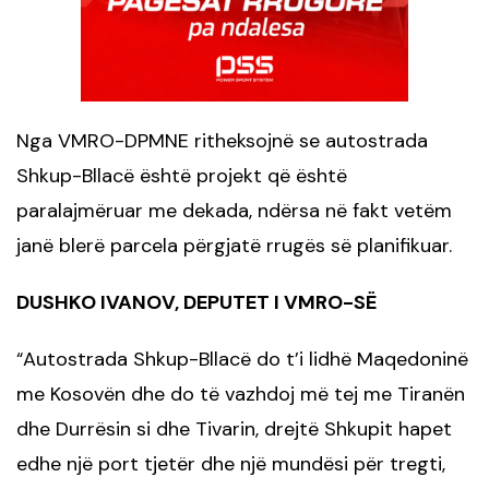
Nga VMRO-DPMNE ritheksojnë se autostrada
Shkup-Bllacë është projekt që është
paralajmëruar me dekada, ndërsa në fakt vetëm
janë blerë parcela përgjatë rrugës së planifikuar.
DUSHKO IVANOV,
DEPUTET I
VMRO-
SË
Autostrada Shkup-Bllacë do t’i lidhë Maqedoninë
“
me Kosovën dhe do të vazhdoj më tej me Tiranën
dhe Durrësin si dhe
Tivarin
, drejtë Shkupit hapet
edhe një port tjetër dhe një mundësi për tregti,