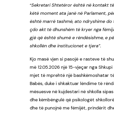
Sekretari Shtetëror është në kontakt
“
këtë moment ata janë në Parlament, për 
është marrë tashmë, ato ndryshime do 
çdo akt të dhunshëm të kryer nga fëmij
gjë që është shumë e rëndësishme, e pë
shkollën dhe institucionet e tjera”.
Kjo masë vjen si pasojë e rasteve të sh
më 12.05.2026 një 15-vjeçar nga Shkupi
mjet të mprehtë një bashkëmoshatar të t
Babës, duke i shkaktuar lëndime të rënd
mësuesve në kujdestari në shkolla sipas 
dhe këmbëngulë që psikologët shkollorë
dhe të punojnë me fëmijët, prindërit dh