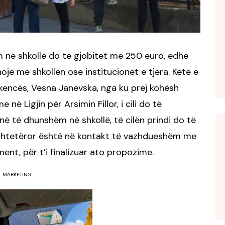
ëm në shkollë do të gjobitet me 250 euro, edhe
jë me shkollën ose institucionet e tjera. Këtë e
hkencës, Vesna Janevska, nga ku prej kohësh
ë Ligjin për Arsimin Fillor, i cili do të
në të dhunshëm në shkollë, të cilën prindi do të
 Shtetëror është në kontakt të vazhdueshëm me
nt, për t’i finalizuar ato propozime.
MARKETING