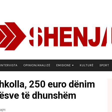
INTERVISTA
OPINION/ANALIZË
EMISIONE
KULTURË
SPORT
ARENA
hkolla, 250 euro dënim
BOTA NE FOKUS
ënësve të dhunshëm
EKONOMIKS
EMISION DEBATIV
FJALA
lajm