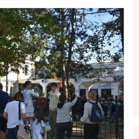
FOL POPULL
GJURMË
INTERVISTA EMISION
KONAKU
KU E KISHIM FJALEN
LIGJERATE FETARE
PARADITE ME NE
PIKËPAMJE
RECETA E DITES
RELAKS
RETRO JAVORE