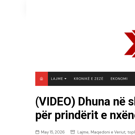
Skip
to
content
LAJME
KRONIKË E ZEZË
EKONOMI
MAQEDONI E VERIUT
(VIDEO) Dhuna në s
KOSOVË
për prindërit e nx
SHQIPËRI
RAJON
BOTË
,
,
May 15, 2026
Lajme
Maqedoni e Veriut
top