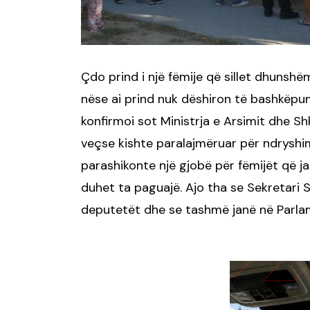
Çdo prind i një fëmije që sillet dhunsh
nëse ai prind nuk dëshiron të bashkëpuno
konfirmoi sot Ministrja e Arsimit dhe S
veçse kishte paralajmëruar për ndryshime n
parashikonte një gjobë për fëmijët që ja
duhet ta paguajë. Ajo tha se Sekretari
deputetët dhe se tashmë janë në Parlame