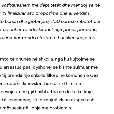
 të vazhdueshëm me deputetët dhe mendoj se në
t’i finalizuar ato propozime dhe ai vendim
të bëhen dhe gjoba prej 250 eurosh mbetet për
a që duhet të ndëshkohet nga prindi, por edhe,
rsëris, kur prindi refuzon të bashkëpunojë me
umta të dhunës në shkolla, nga ku kujtojmë se
 u arrestua pasi dyshohej se kishte sulmuar me
ij brenda një shkolle fillore në komunën e Gazi
a trupore. Janevska theksoi rikthimin e
nevojës, dhe gjithashtu tha se do të kërkojë
 të licencohen, të formojnë ekipe ekspertësh
e mësuesit në lidhje me problemin.