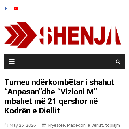
Skip
to
content
Turneu ndërkombëtar i shahut
“Anpasan”dhe “Vizioni M”
mbahet më 21 qershor në
Kodrën e Diellit
May 23, 2026
kryesore
Maqedoni e Veriut
toplajm
,
,