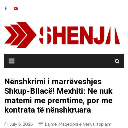
Skip
to
content
Nënshkrimi i marrëveshjes
Shkup-Bllacë! Mexhiti: Ne nuk
matemi me premtime, por me
kontrata të nënshkruara
July 6, 2026
Lajme
Maqedoni e Veriut
toplajm
,
,