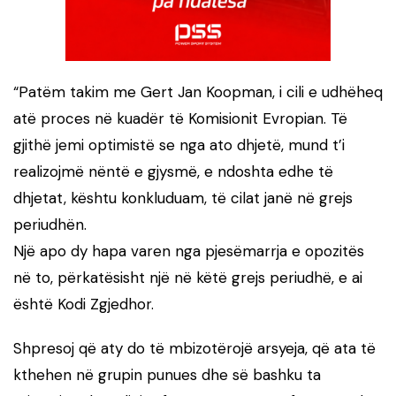
“Patëm takim me Gert Jan Koopman, i cili e udhëheq
atë proces në kuadër të Komisionit Evropian. Të
gjithë jemi optimistë se nga ato dhjetë, mund t’i
realizojmë nëntë e gjysmë, e ndoshta edhe të
dhjetat, kështu konkluduam, të cilat janë në grejs
periudhën.
Një apo dy hapa varen nga pjesëmarrja e opozitës
në to, përkatësisht një në këtë grejs periudhë, e ai
është Kodi Zgjedhor.
Shpresoj që aty do të mbizotërojë arsyeja, që ata të
kthehen në grupin punues dhe së bashku ta