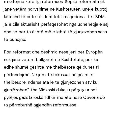
miratojmë këtë ligj reformues. Sepse reformat nuk
janë vetëm ndryshime në Kushtetutën, unë e kuptoj
këtë ind të butë të identitetit maqedonas te LSDM-
ja, e cila aktualisht përfaqësohet nga udhëheqja e saj
dhe se për ta është më e lehtë të gjunjëzohen sesa
të punojnë.
Por, reformat dhe dëshmia nëse jeni për Evropën
nuk janë vetëm bullgarët në Kushtetutë, por ka
edhe shumë çështje më thelbësore që duhet t’i
përfundojmë. Ne jemi të fokusuar në çështjet
thelbësore, ndërsa ata le të gjunjëzohen aty ku
gjunjëzohen”, tha Mickoski duke iu përgjigjur sot
pyetjes gazetareske lidhur me atë nëse Qeveria do
ta përmbushë agjendën reformuese.