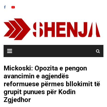
Skip
to
content
Mickoski: Opozita e pengon
avancimin e agjendës
reformuese përmes bllokimit të
grupit punues për Kodin
Zgjedhor