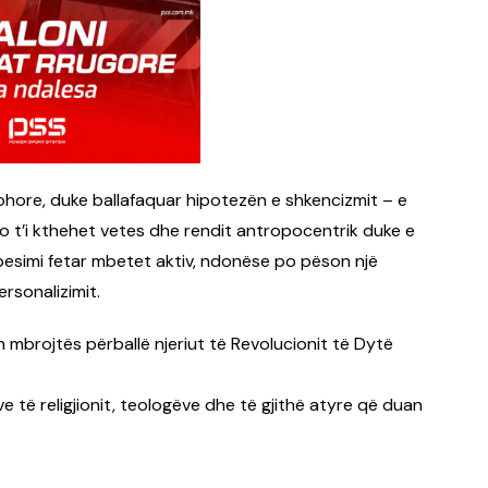
ohore, duke ballafaquar hipotezën e shkencizmit – e
 do t’i kthehet vetes dhe rendit antropocentrik duke e
besimi fetar mbetet aktiv, ndonëse po pëson një
ersonalizimit.
 mbrojtës përballë njeriut të Revolucionit të Dytë
ve të religjionit, teologëve dhe të gjithë atyre që duan