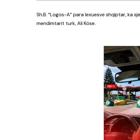
Sh.B. “Logos-A” para lexuesve shqiptar, ka sjel
mendimtarit turk, Ali Köse.