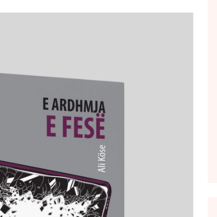
FOL POPULL
GJURMË
INTERVISTA EMISION
KONAKU
KU E KISHIM FJALEN
LIGJERATE FETARE
PARADITE ME NE
PIKËPAMJE
RECETA E DITES
RELAKS
RETRO JAVORE