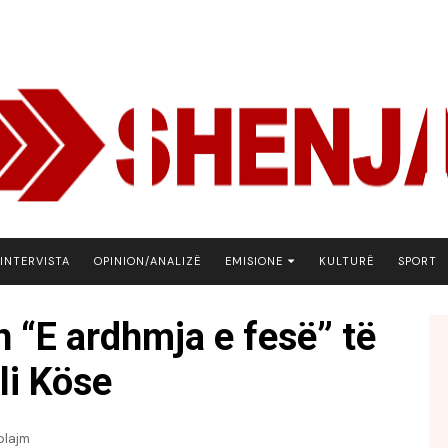
INTERVISTA
OPINION/ANALIZË
EMISIONE
KULTURË
SPORT
ARENA
n “E ardhmja e fesë” të
BOTA NE FOKUS
li Köse
EKONOMIKS
EMISION DEBATIV
FJALA
plajm