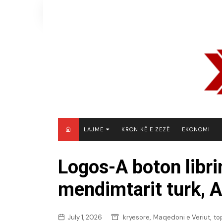
Skip
to
content
LAJME
KRONIKË E ZEZË
EKONOMI
MAQEDONI E VERIUT
Logos-A boton libri
KOSOVË
mendimtarit turk, A
SHQIPËRI
RAJON
BOTË
,
,
July 1, 2026
kryesore
Maqedoni e Veriut
to