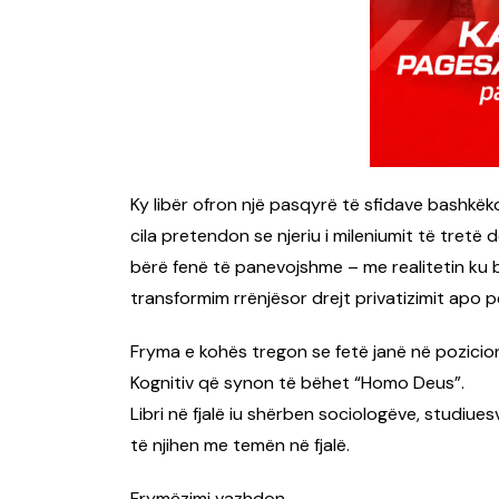
Ky libër ofron një pasqyrë të sfidave bashkëk
cila pretendon se njeriu i mileniumit të tretë
bërë fenë të panevojshme – me realitetin ku 
transformim rrënjësor drejt privatizimit apo p
Fryma e kohës tregon se fetë janë në pozicion
Kognitiv që synon të bëhet “Homo Deus”.
Libri në fjalë iu shërben sociologëve, studiues
të njihen me temën në fjalë.
Frymëzimi vazhdon…