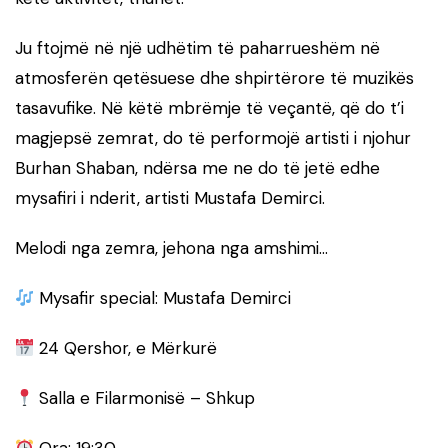
Ju ftojmë në një udhëtim të paharrueshëm në
atmosferën qetësuese dhe shpirtërore të muzikës
tasavufike. Në këtë mbrëmje të veçantë, që do t’i
magjepsë zemrat, do të performojë artisti i njohur
Burhan Shaban, ndërsa me ne do të jetë edhe
mysafiri i nderit, artisti Mustafa Demirci.
Melodi nga zemra, jehona nga amshimi…
Mysafir special: Mustafa Demirci
24 Qershor, e Mërkurë
Salla e Filarmonisë – Shkup
Ora: 19:30