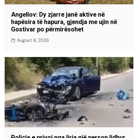
Angellov: Dy zjarre janë aktive në
hapësira të hapura, gjendja me ujin në
Gostivar po përmirësohet
August 8, 2026
Policia e privoi nga liria një person lidhur