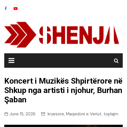
Skip
to
content
Koncert i Muzikës Shpirtërore në
Shkup nga artisti i njohur, Burhan
Şaban
June 15, 2026
kryesore
Maqedoni e Veriut
toplajm
,
,