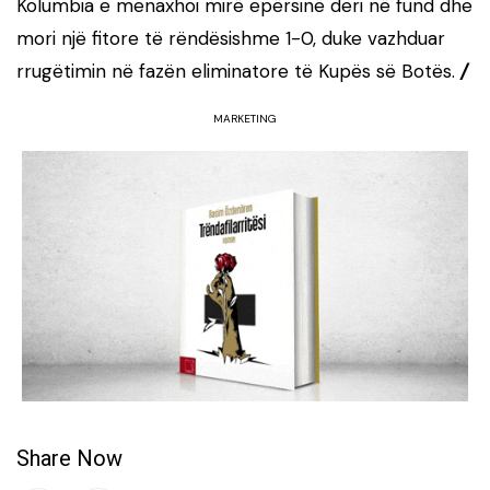
Kolumbia e menaxhoi mirë epërsinë deri në fund dhe
mori një fitore të rëndësishme 1-0, duke vazhduar
rrugëtimin në fazën eliminatore të Kupës së Botës.
/
MARKETING
Share Now