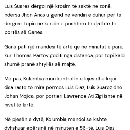
Luis Suarez dërgoi një krosim të saktë në zonë,
ndërsa Jhon Arias u gjend në vendin e duhur për ta
dërguar topin në këndin e poshtëm të djathtë të
portës së Ganës.
Gana pati një mundësi të artë që në minutat e para,
kur Thomas Partey goditi nga distanca, por topi kaloi
shumë pranë shtyllës së majtë.
Më pas, Kolumbia mori kontrollin e lojës dhe krijoi
disa raste të mira përmes Luis Diaz, Luis Suarez dhe
Johan Mojica, por portieri Lawrence Ati Zigi ishte në
nivel të lartë.
Në pjesën e dytë, Kolumbia mendoi se kishte
dyfishuar epërsinë në minutën e 56-të. Luis Diaz