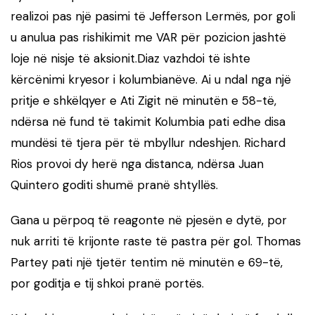
realizoi pas një pasimi të Jefferson Lermës, por goli
u anulua pas rishikimit me VAR për pozicion jashtë
loje në nisje të aksionit.Diaz vazhdoi të ishte
kërcënimi kryesor i kolumbianëve. Ai u ndal nga një
pritje e shkëlqyer e Ati Zigit në minutën e 58-të,
ndërsa në fund të takimit Kolumbia pati edhe disa
mundësi të tjera për të mbyllur ndeshjen. Richard
Rios provoi dy herë nga distanca, ndërsa Juan
Quintero goditi shumë pranë shtyllës.
Gana u përpoq të reagonte në pjesën e dytë, por
nuk arriti të krijonte raste të pastra për gol. Thomas
Partey pati një tjetër tentim në minutën e 69-të,
por goditja e tij shkoi pranë portës.