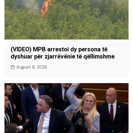
(VIDEO) MPB arrestoi dy persona të
dyshuar për zjarrëvënie të qëllimshme
August 8, 2026