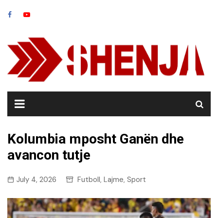
Skip
to
content
Kolumbia mposht Ganën dhe
avancon tutje
July 4, 2026
Futboll
Lajme
Sport
,
,