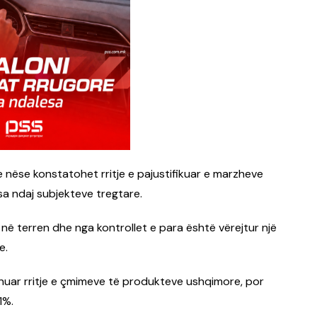
e nëse konstatohet rritje e pajustifikuar e marzheve
a ndaj subjekteve tregtare.
t në terren dhe nga kontrollet e para është vërejtur një
e.
ënuar rritje e çmimeve të produkteve ushqimore, por
1%.