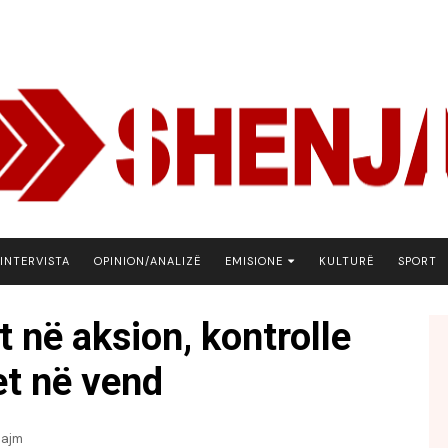
INTERVISTA
OPINION/ANALIZË
EMISIONE
KULTURË
SPORT
ARENA
t në aksion, kontrolle
BOTA NE FOKUS
et në vend
EKONOMIKS
EMISION DEBATIV
FJALA
lajm