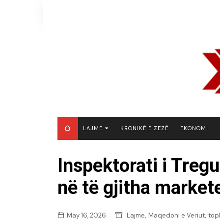
Skip
to
content
LAJME
KRONIKË E ZEZË
EKONOMI
MAQEDONI E VERIUT
Inspektorati i Tregu
KOSOVË
në të gjitha market
SHQIPËRI
RAJON
BOTË
,
,
May 16, 2026
Lajme
Maqedoni e Veriut
top