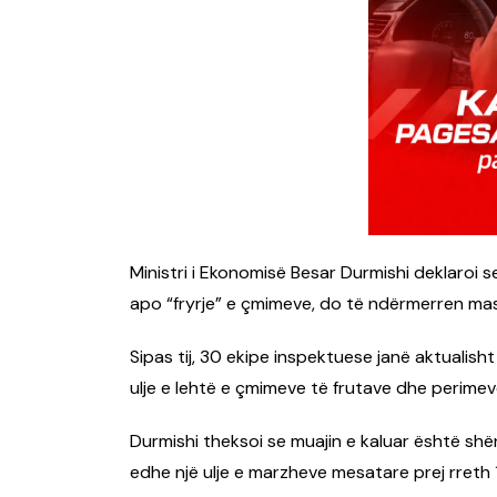
Ministri i Ekonomisë
Besar Durmishi
deklaroi s
apo “fryrje” e çmimeve, do të ndërmerren mas
Sipas tij, 30 ekipe inspektuese janë aktualish
ulje e lehtë e çmimeve të frutave dhe perimev
Durmishi theksoi se muajin e kaluar është sh
edhe një ulje e marzheve mesatare prej rreth 