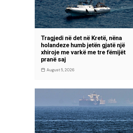
Tragjedi në det në Kretë, nëna
holandeze humb jetën gjatë një
xhiroje me varkë me tre fëmijët
pranë saj
August 5, 2026