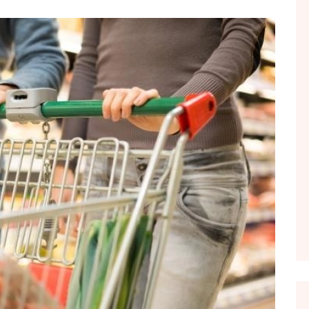
FOL POPULL
GJURMË
INTERVISTA EMISION
KONAKU
KU E KISHIM FJALEN
LIGJERATE FETARE
PARADITE ME NE
PIKËPAMJE
RECETA E DITES
RELAKS
RETRO JAVORE