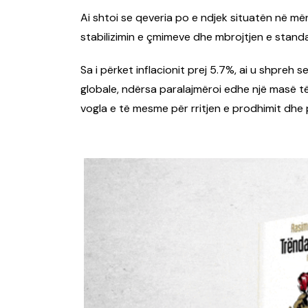
Ai shtoi se qeveria po e ndjek situatën në 
stabilizimin e çmimeve dhe mbrojtjen e stand
Sa i përket inflacionit prej 5.7%, ai u shpreh 
globale, ndërsa paralajmëroi edhe një masë t
vogla e të mesme për rritjen e prodhimit dhe p