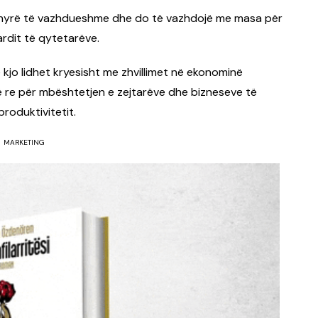
mënyrë të vazhdueshme dhe do të vazhdojë me masa për
ardit të qytetarëve.
se kjo lidhet kryesisht me zhvillimet në ekonominë
ë re për mbështetjen e zejtarëve dhe bizneseve të
roduktivitetit.
MARKETING