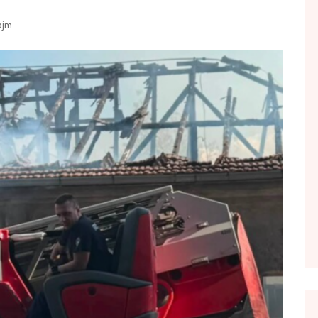
FOL POPULL
ajm
GJURMË
INTERVISTA EMISION
KONAKU
KU E KISHIM FJALEN
LIGJERATE FETARE
PARADITE ME NE
PIKËPAMJE
RECETA E DITES
RELAKS
RETRO JAVORE