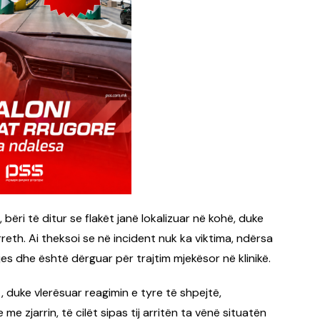
, bëri të ditur se flakët janë lokalizuar në kohë, duke
eth. Ai theksoi se në incident nuk ka viktima, ndërsa
jes dhe është dërguar për trajtim mjekësor në klinikë.
t, duke vlerësuar reagimin e tyre të shpejtë,
me zjarrin, të cilët sipas tij arritën ta vënë situatën