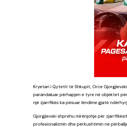
Kryetari i Qytetit të Shkupit, Orce Gjorgjievski
parandaluar përhapjen e tyre në objektet përr
një zjarrfikës ka pësuar lëndime gjatë ndërhyr
Gjorgjievski shprehu mirënjohje për zjarrfikësi
profesionalizmin dhe përkushtimin në përballje 