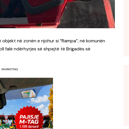
jë objekt në zonën e njohur si “Rampa”, në komunën
ll falë ndërhyrjes së shpejtë të Brigadës së
MARKETING