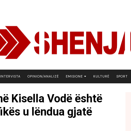
INTERVISTA
OPINION/ANALIZË
EMISIONE
KULTURË
SPORT
ARENA
 në Kisella Vodë është
BOTA NE FOKUS
fikës u lëndua gjatë
EKONOMIKS
EMISION DEBATIV
FJALA