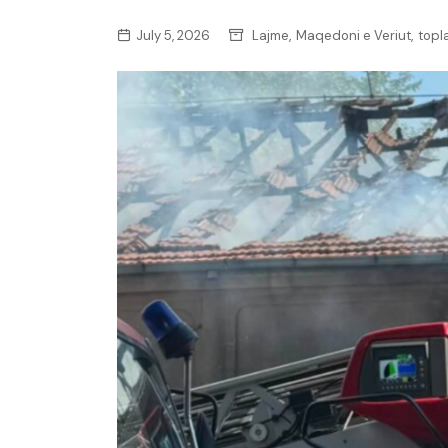
,
,
July 5, 2026
Lajme
Maqedoni e Veriut
topl