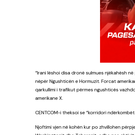
“Irani lëshoi disa dronë sulmues njëkahësh në 
nëpër Ngushticën e Hormuzit. Forcat amerikane
qarkullimi i trafikut përmes ngushticës vazh
amerikane X.
CENTCOM-i theksoi se “korridori ndërkombëtar
Njoftimi vjen në kohën kur po zhvillohen përpj