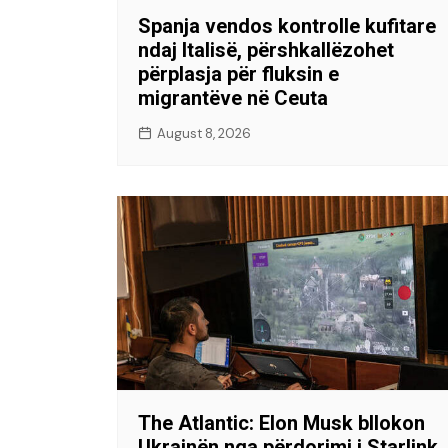
Spanja vendos kontrolle kufitare
ndaj Italisë, përshkallëzohet
përplasja për fluksin e
migrantëve në Ceuta
August 8, 2026
The Atlantic: Elon Musk bllokon
Ukrainën nga përdorimi i Starlink