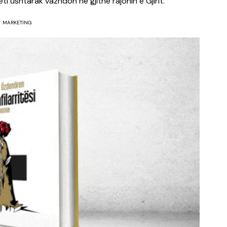
i ushtarak vazhdon në gjithë rajonin e Gjirit.
MARKETING