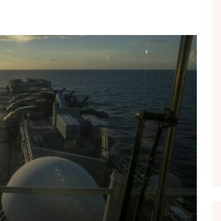
FOL POPULL
GJURMË
INTERVISTA EMISION
KONAKU
KU E KISHIM FJALEN
LIGJERATE FETARE
PARADITE ME NE
PIKËPAMJE
RECETA E DITES
RELAKS
RETRO JAVORE