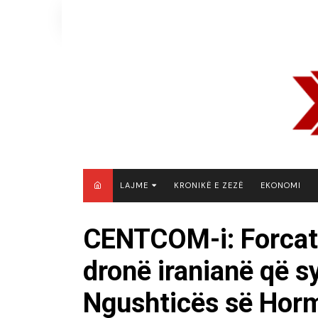
Skip
to
content
LAJME
KRONIKË E ZEZË
EKONOMI
MAQEDONI E VERIUT
CENTCOM-i: Forcat
KOSOVË
dronë iranianë që s
SHQIPËRI
RAJON
Ngushticës së Hor
BOTË