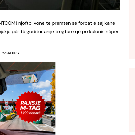
TCOM) njoftoi vonë të premten se forcat e saj kanë
jekje për të goditur anije tregtare që po kalonin nëpër
MARKETING