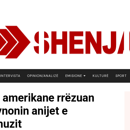
INTERVISTA
OPINION/ANALIZË
EMISIONE
KULTURË
SPORT
ARENA
 amerikane rrëzuan
BOTA NE FOKUS
ynonin anijet e
EKONOMIKS
EMISION DEBATIV
muzit
FJALA