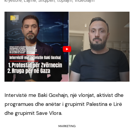
kryesore
Lajme
Shqipëri
toplajm
Videolajm
,
,
,
,
Intervistë me Baki Goxhajn, një vlonjat, aktivist dhe
programues dhe anëtar i grupimit Palestina e Lirë
dhe grupimit Save Vlora.
MARKETING