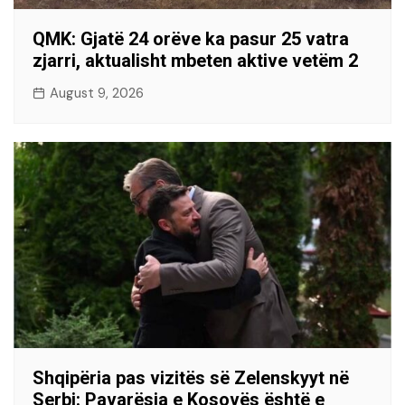
QMK: Gjatë 24 orëve ka pasur 25 vatra
zjarri, aktualisht mbeten aktive vetëm 2
August 9, 2026
Shqipëria pas vizitës së Zelenskyyt në
Serbi: Pavarësia e Kosovës është e