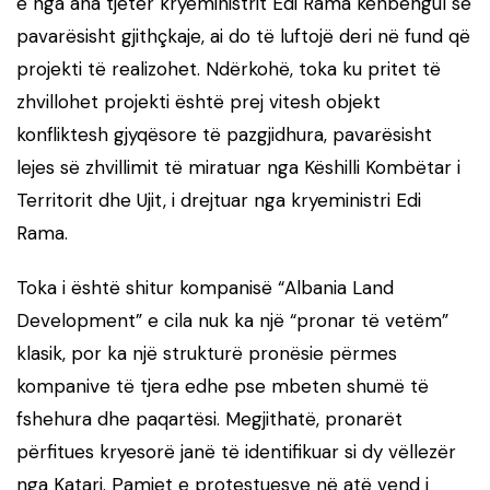
e nga ana tjetër kryeministrit Edi Rama kënbëngul se
pavarësisht gjithçkaje, ai do të luftojë deri në fund që
projekti të realizohet. Ndërkohë, toka ku pritet të
zhvillohet projekti është prej vitesh objekt
konfliktesh gjyqësore të pazgjidhura, pavarësisht
lejes së zhvillimit të miratuar nga Këshilli Kombëtar i
Territorit dhe Ujit, i drejtuar nga kryeministri Edi
Rama.
Toka i është shitur kompanisë “Albania Land
Development” e cila nuk ka një “pronar të vetëm”
klasik, por ka një strukturë pronësie përmes
kompanive të tjera edhe pse mbeten shumë të
fshehura dhe paqartësi. Megjithatë, pronarët
përfitues kryesorë janë të identifikuar si dy vëllezër
nga Katari. Pamjet e protestuesve në atë vend i