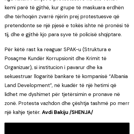
kemi parë të gjithë, kur grupe të maskuara erdhën
dhe tërhoqën zvarrë njërin prej protestuesve që
pretendonte se një pjesë e tokës ishte në pronësi të
tij, dhe e gjithë kjo para syve të policisë shqiptare.
Për këtë rast ka reaguar SPAK-u (Struktura e
Posaçme Kundër Korrupsionit dhe Krimit të
Organizuar), si institucion i pavarur dhe ka
sekuestruar llogaritë bankare të kompanisë “Albania
Land Development”, në kuadër të një hetimi që
lidhet me dyshimet për tjetërsimin e pronave në
zonë. Protesta vazhdon dhe çështja tashmë po merr
një kahje tjetër.
Avdi Bakiju /SHENJA/