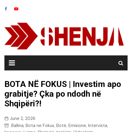
Skip
to
content
BOTA NË FOKUS | Investim apo
grabitje? Çka po ndodh në
Shqipëri?!
June 2, 2026
Ballina
Bota ne Fokus
Botë
Emisione
Intervista
,
,
,
,
,