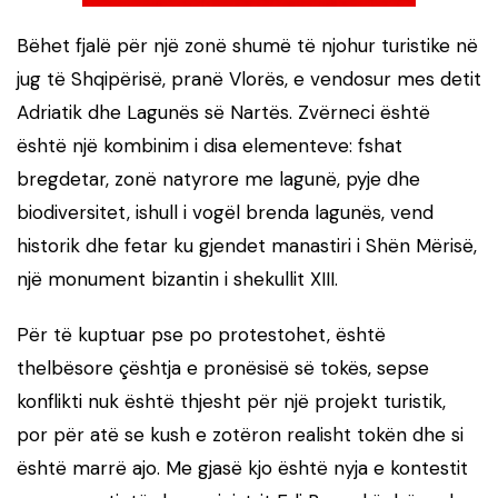
Bëhet fjalë për një zonë shumë të njohur turistike në
jug të Shqipërisë, pranë Vlorës, e vendosur mes detit
Adriatik dhe Lagunës së Nartës. Zvërneci është
është një kombinim i disa elementeve: fshat
bregdetar, zonë natyrore me lagunë, pyje dhe
biodiversitet, ishull i vogël brenda lagunës, vend
historik dhe fetar ku gjendet manastiri i Shën Mërisë,
një monument bizantin i shekullit XIII.
Për të kuptuar pse po protestohet, është
thelbësore çështja e pronësisë së tokës, sepse
konflikti nuk është thjesht për një projekt turistik,
por për atë se kush e zotëron realisht tokën dhe si
është marrë ajo. Me gjasë kjo është nyja e kontestit