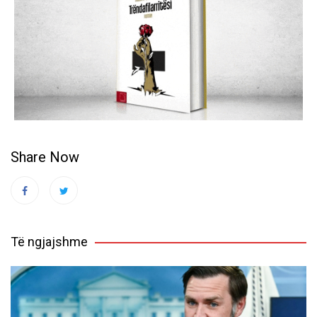
Share Now
Të ngjajshme