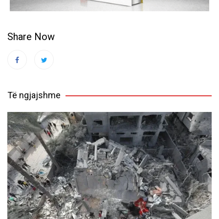
Share Now
Të ngjajshme