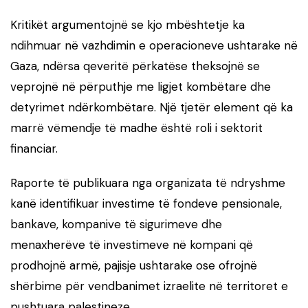
Kritikët argumentojnë se kjo mbështetje ka
ndihmuar në vazhdimin e operacioneve ushtarake në
Gaza, ndërsa qeveritë përkatëse theksojnë se
veprojnë në përputhje me ligjet kombëtare dhe
detyrimet ndërkombëtare. Një tjetër element që ka
marrë vëmendje të madhe është roli i sektorit
financiar.
Raporte të publikuara nga organizata të ndryshme
kanë identifikuar investime të fondeve pensionale,
bankave, kompanive të sigurimeve dhe
menaxherëve të investimeve në kompani që
prodhojnë armë, pajisje ushtarake ose ofrojnë
shërbime për vendbanimet izraelite në territoret e
pushtuara palestineze.