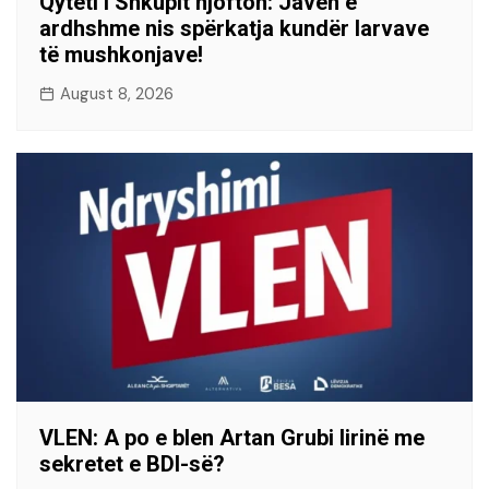
Qyteti i Shkupit njofton: Javën e
ardhshme nis spërkatja kundër larvave
të mushkonjave!
August 8, 2026
VLEN: A po e blen Artan Grubi lirinë me
sekretet e BDI-së?