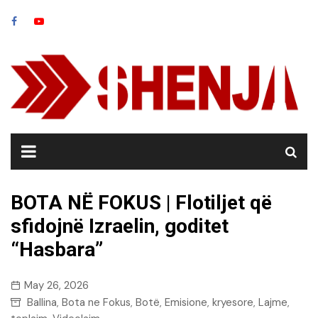
Skip
to
content
BOTA NË FOKUS | Flotiljet që
sfidojnë Izraelin, goditet
“Hasbara”
May 26, 2026
Ballina
Bota ne Fokus
Botë
Emisione
kryesore
Lajme
,
,
,
,
,
,