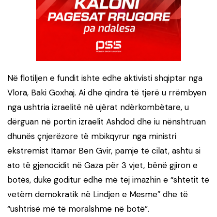
Në flotiljen e fundit ishte edhe aktivisti shqiptar nga
Vlora, Baki Goxhaj. Ai dhe qindra të tjerë u rrëmbyen
nga ushtria izraelitë në ujërat ndërkombëtare, u
dërguan në portin izraelit Ashdod dhe iu nënshtruan
dhunës çnjerëzore të mbikqyrur nga ministri
ekstremist Itamar Ben Gvir, pamje të cilat, ashtu si
ato të gjenocidit në Gaza për 3 vjet, bënë gjiron e
botës, duke goditur edhe më tej imazhin e “shtetit të
vetëm demokratik në Lindjen e Mesme” dhe të
“ushtrisë më të moralshme në botë”.