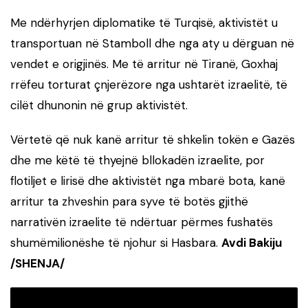
Me ndërhyrjen diplomatike të Turqisë, aktivistët u
transportuan në Stamboll dhe nga aty u dërguan në
vendet e origjinës. Me të arritur në Tiranë, Goxhaj
rrëfeu torturat çnjerëzore nga ushtarët izraelitë, të
cilët dhunonin në grup aktivistët.
Vërtetë që nuk kanë arritur të shkelin tokën e Gazës
dhe me këtë të thyejnë bllokadën izraelite, por
flotiljet e lirisë dhe aktivistët nga mbarë bota, kanë
arritur ta zhveshin para syve të botës gjithë
narrativën izraelite të ndërtuar përmes fushatës
shumëmilionëshe të njohur si Hasbara.
Avdi Bakiju
/SHENJA/