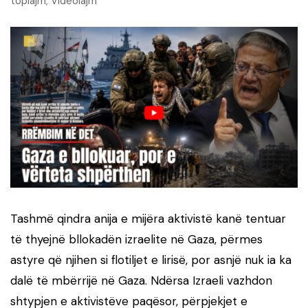
toplajm
Videolajm
,
Tashmë qindra anija e mijëra aktivistë kanë tentuar
të thyejnë bllokadën izraelite në Gaza, përmes
astyre që njihen si flotiljet e lirisë, por asnjë nuk ia ka
dalë të mbërrijë në Gaza. Ndërsa Izraeli vazhdon
shtypjen e aktivistëve paqësor, përpjekjet e