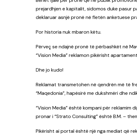
Bëhet fjalë për pronë që në publik promovohe
prejardhjen e kapitalit, sidomos duke pasur p
deklaruar asnjë pronë në fletën anketuese p
Por historia nuk mbaron këtu.
Përveç se ndajnë pronë të përbashkët në Mav
“Vision Media” reklamon pikërisht apartamen
Dhe jo kudo!
Reklamat transmetohen në qendrën më të frek
“Maqedonia”, hapësirë me dukshmëri dhe ndi
“Vision Media” është kompani për reklamim dig
pronar i “Strato Consulting” është B.M. – theme
Pikërisht ai portal është një nga mediat që 