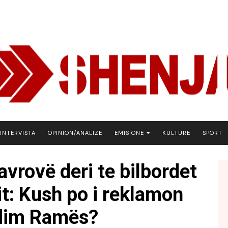
INTERVISTA
OPINION/ANALIZË
EMISIONE
KULTURË
SPORT
ARENA
avrovë deri te bilbordet
BOTA NE FOKUS
t: Kush po i reklamon
EKONOMIKS
EMISION DEBATIV
dim Ramës?
FJALA