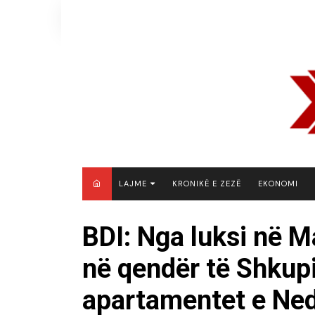
Skip
to
content
LAJME
KRONIKË E ZEZË
EKONOMI
MAQEDONI E VERIUT
BDI: Nga luksi në M
KOSOVË
në qendër të Shkupi
SHQIPËRI
RAJON
apartamentet e Ne
BOTË