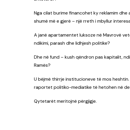
Nga cilat burime financohet ky reklamim dhe a
shumë më e gjerë – një rreth i mbyllur interes
A janë apartamentet luksoze në Mavrovë vetëm 
ndikimi, parash dhe lidhjesh politike?
Dhe në fund – kush qëndron pas kapitalit, ndi
Ramës?
U bëjmë thirrje institucioneve të mos heshtin.
raportet politiko-mediatike të hetohen në de
Qytetarët meritojnë përgjigje.