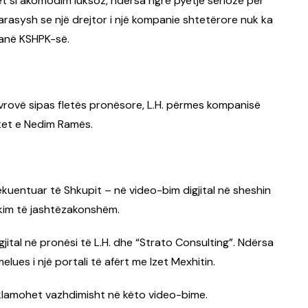
t si akomodim luksoz, ndërsa ngre pyetje serioze për
arasysh se një drejtor i një kompanie shtetërore nuk ka
ranë KSHPK-së.
rovë sipas fletës pronësore, L.H. përmes kompanisë
tet e Nedim Ramës.
uentuar të Shkupit – në video-bim digjital në sheshin
kim të jashtëzakonshëm.
jital në pronësi të L.H. dhe “Strato Consulting”. Ndërsa
lues i një portali të afërt me Izet Mexhitin.
reklamohet vazhdimisht në këto video-bime.