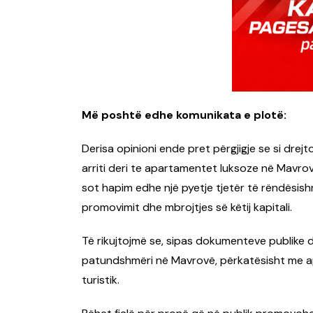
Më poshtë edhe komunikata e plotë:
Derisa opinioni ende pret përgjigje se si dre
arriti deri te apartamentet luksoze në Mavro
sot hapim edhe një pyetje tjetër të rëndësis
promovimit dhe mbrojtjes së këtij kapitali.
Të rikujtojmë se, sipas dokumenteve publike 
patundshmëri në Mavrovë, përkatësisht me a
turistik.