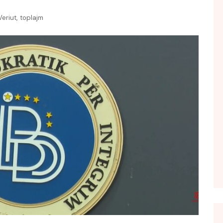
FOL POPULL
,
eriut
toplajm
GJURMË
INTERVISTA EMISION
KONAKU
KU E KISHIM FJALEN
LIGJERATE FETARE
PARADITE ME NE
PIKËPAMJE
RECETA E DITES
RELAKS
RETRO JAVORE