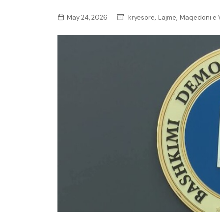
,
,
May 24, 2026
kryesore
Lajme
Maqedoni e V