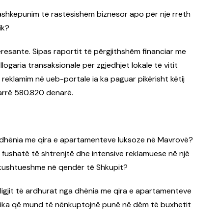
bashkëpunim të rastësishëm biznesor apo për një rreth
ik?
esante. Sipas raportit të përgjithshëm financiar me
ogaria transaksionale për zgjedhjet lokale të vitit
reklamim në ueb-portale ia ka paguar pikërisht këtij
marrë 580.820 denarë.
a dhënia me qira e apartamenteve luksoze në Mavrovë?
fushatë të shtrenjtë dhe intensive reklamuese në një
kushtueshme në qendër të Shkupit?
 ligjit të ardhurat nga dhënia me qira e apartamenteve
tika që mund të nënkuptojnë punë në dëm të buxhetit