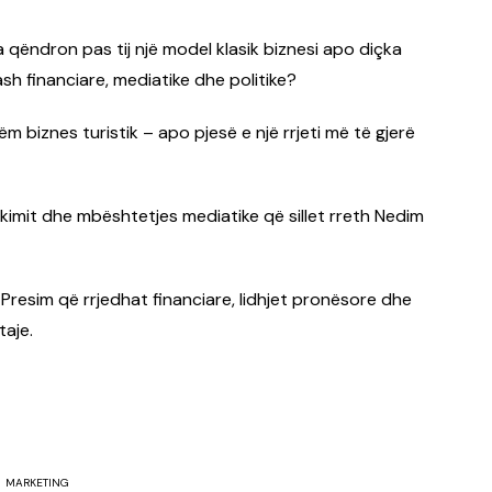
 qëndron pas tij një model klasik biznesi apo diçka
ash financiare, mediatike dhe politike?
biznes turistik – apo pjesë e një rrjeti më të gjerë
kimit dhe mbështetjes mediatike që sillet rreth Nedim
 Presim që rrjedhat financiare, lidhjet pronësore dhe
taje.
MARKETING