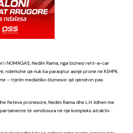
jtori i NOMAGAS, Nedim Rama, nga biznesi rent-a-car
vë, ndërkohë që nuk ka paraqitur asnjë pronë në KSHPK,
hme – rrjetin mediatiko-biznesor që qëndron pas
dhe fletëve pronësore, Nedim Rama dhe L.H. lidhen me
partamente të vendosura në një kompleks atraktiv