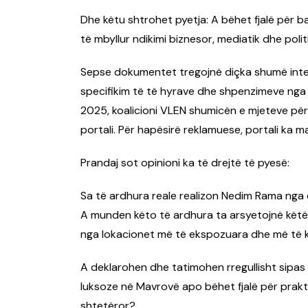
Dhe këtu shtrohet pyetja: A bëhet fjalë për 
të mbyllur ndikimi biznesor, mediatik dhe polit
Sepse dokumentet tregojnë diçka shumë inter
specifikim të të hyrave dhe shpenzimeve nga ll
2025, koalicioni VLEN shumicën e mjeteve për 
portali. Për hapësirë reklamuese, portali ka 
Prandaj sot opinioni ka të drejtë të pyesë:
Sa të ardhura reale realizon Nedim Rama ng
A munden këto të ardhura ta arsyetojnë këtë 
nga lokacionet më të ekspozuara dhe më të 
A deklarohen dhe tatimohen rregullisht sipas
luksoze në Mavrovë apo bëhet fjalë për prak
shtetëror?