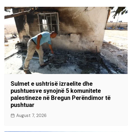
Sulmet e ushtrisë izraelite dhe
pushtuesve synojnë 5 komunitete
palestineze në Bregun Perëndimor të
pushtuar
August 7, 2026