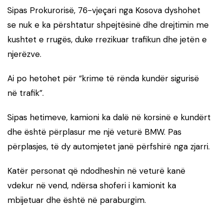
Sipas Prokurorisë, 76-vjeçari nga Kosova dyshohet
se nuk e ka përshtatur shpejtësinë dhe drejtimin me
kushtet e rrugës, duke rrezikuar trafikun dhe jetën e
njerëzve.
Ai po hetohet për “krime të rënda kundër sigurisë
në trafik”.
Sipas hetimeve, kamioni ka dalë në korsinë e kundërt
dhe është përplasur me një veturë BMW. Pas
përplasjes, të dy automjetet janë përfshirë nga zjarri.
Katër personat që ndodheshin në veturë kanë
vdekur në vend, ndërsa shoferi i kamionit ka
mbijetuar dhe është në paraburgim.