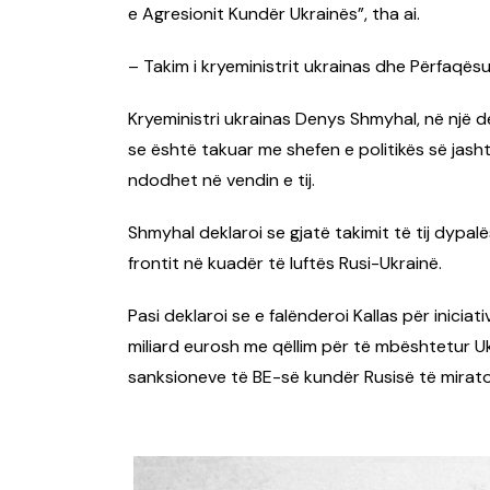
e Agresionit Kundër Ukrainës”, tha ai.
– Takim i kryeministrit ukrainas dhe Përfaqës
Kryeministri ukrainas Denys Shmyhal, në një de
se është takuar me shefen e politikës së jasht
ndodhet në vendin e tij.
Shmyhal deklaroi se gjatë takimit të tij dypal
frontit në kuadër të luftës Rusi-Ukrainë.
Pasi deklaroi se e falënderoi Kallas për inicia
miliard eurosh me qëllim për të mbështetur U
sanksioneve të BE-së kundër Rusisë të mirato