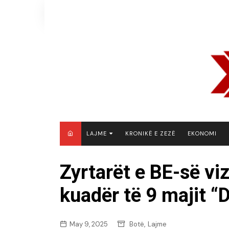
Skip
to
content
LAJME
KRONIKË E ZEZË
EKONOMI
MAQEDONI E VERIUT
Zyrtarët e BE-së vi
KOSOVË
kuadër të 9 majit “
SHQIPËRI
RAJON
BOTË
,
May 9, 2025
Botë
Lajme