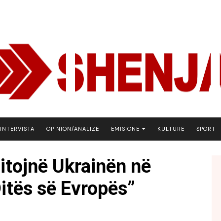
INTERVISTA
OPINION/ANALIZË
EMISIONE
KULTURË
SPORT
ARENA
zitojnë Ukrainën në
BOTA NE FOKUS
Ditës së Evropës”
EKONOMIKS
EMISION DEBATIV
FJALA