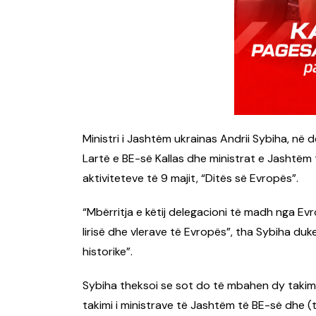
Ministri i Jashtëm ukrainas Andrii Sybiha, në d
Lartë e BE-së Kallas dhe ministrat e Jashtëm 
aktiviteteve të 9 majit, “Ditës së Evropës”.
“Mbërritja e këtij delegacioni të madh nga Evr
lirisë dhe vlerave të Evropës”, tha Sybiha duk
historike”.
Sybiha theksoi se sot do të mbahen dy takime
takimi i ministrave të Jashtëm të BE-së dhe (t