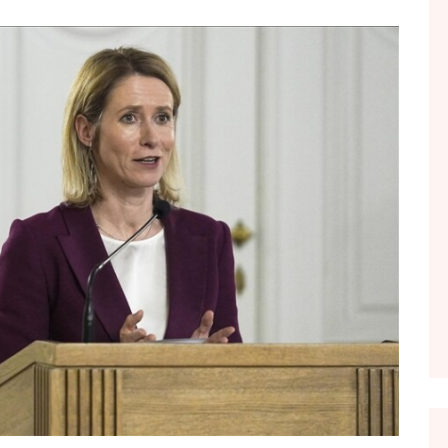
FOL POPULL
GJURMË
INTERVISTA EMISION
KONAKU
KU E KISHIM FJALEN
LIGJERATE FETARE
PARADITE ME NE
PIKËPAMJE
RECETA E DITES
RELAKS
RETRO JAVORE