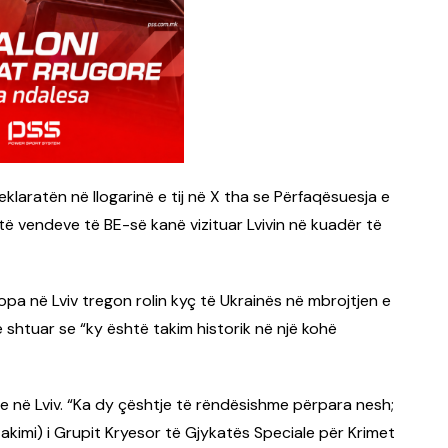
eklaratën në llogarinë e tij në X tha se Përfaqësuesja e
të vendeve të BE-së kanë vizituar Lvivin në kuadër të
opa në Lviv tregon rolin kyç të Ukrainës në mbrojtjen e
e shtuar se “ky është takim historik në një kohë
 në Lviv. “Ka dy çështje të rëndësishme përpara nesh;
akimi) i Grupit Kryesor të Gjykatës Speciale për Krimet