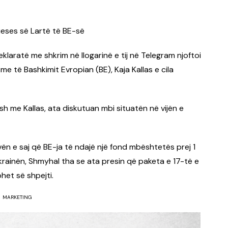
ueses së Lartë të BE-së
klaratë me shkrim në llogarinë e tij në Telegram njoftoi
me të Bashkimit Evropian (BE), Kaja Kallas e cila
ësh me Kallas, ata diskutuan mbi situatën në vijën e
tivën e saj që BE-ja të ndajë një fond mbështetës prej 1
krainën, Shmyhal tha se ata presin që paketa e 17-të e
het së shpejti.
MARKETING