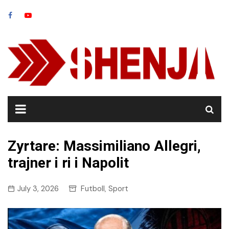
Skip
to
content
Zyrtare: Massimiliano Allegri,
trajner i ri i Napolit
July 3, 2026
Futboll
Sport
,