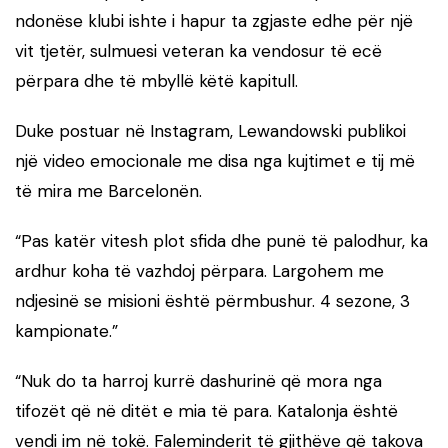
ndonëse klubi ishte i hapur ta zgjaste edhe për një
vit tjetër, sulmuesi veteran ka vendosur të ecë
përpara dhe të mbyllë këtë kapitull.
Duke postuar në Instagram, Lewandowski publikoi
një video emocionale me disa nga kujtimet e tij më
të mira me Barcelonën.
“Pas katër vitesh plot sfida dhe punë të palodhur, ka
ardhur koha të vazhdoj përpara. Largohem me
ndjesinë se misioni është përmbushur. 4 sezone, 3
kampionate.”
“Nuk do ta harroj kurrë dashurinë që mora nga
tifozët që në ditët e mia të para. Katalonja është
vendi im në tokë. Faleminderit të gjithëve që takova