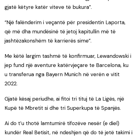
gjatë këtyre katër viteve të bukura”.
“Një falënderim i veçantë për presidentin Laporta,
që më dha mundësinë të jetoj kapitullin më të
jashtëzakonshëm të karrierës sime”.
Me këtë largim tashmë të konfirmuar, Lewandowski i
jep fund një aventure katërvjeçare te Barcelona, ku
u transferua nga Bayern Munich në verën e vitit
2022.
Gjatë kësaj periudhe, ai fitoi tri tituj të La Ligës, një
Kupë të Mbretit si dhe tri Superkupa të Spanjës.
Ai do t’u thotë lamtumirë tifozëve nesër (e diel)
kundër Real Betisit, në ndeshjen që do të jetë takimi i