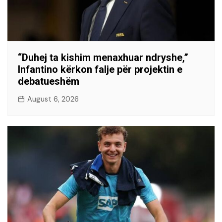
“Duhej ta kishim menaxhuar ndryshe,”
Infantino kërkon falje për projektin e
debatueshëm
August 6, 2026