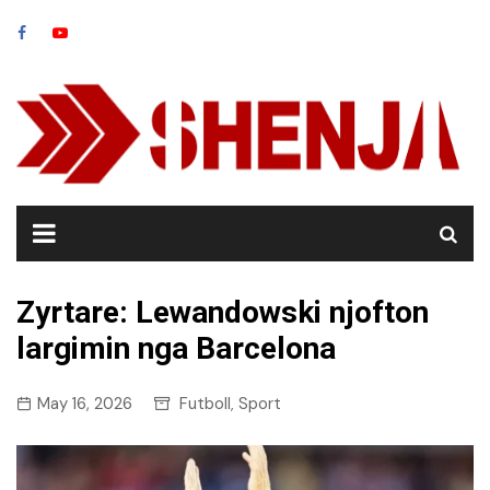
Skip
to
content
Zyrtare: Lewandowski njofton
largimin nga Barcelona
May 16, 2026
Futboll
Sport
,