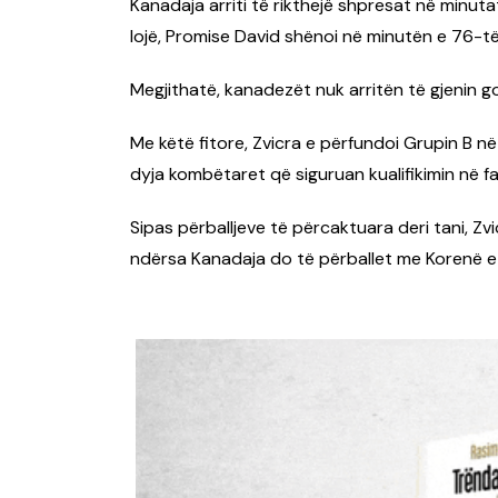
Kanadaja arriti të rikthejë shpresat në minuta
lojë, Promise David shënoi në minutën e 76-të,
Megjithatë, kanadezët nuk arritën të gjenin gol
Me këtë fitore, Zvicra e përfundoi Grupin B n
dyja kombëtaret që siguruan kualifikimin në fa
Sipas përballjeve të përcaktuara deri tani, Zv
ndërsa Kanadaja do të përballet me Korenë e