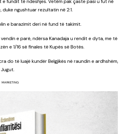
t e fundit të ndeshjes. Vetëm pak çaste pasi u fut në
 duke ngushtuar rezultatin në 2:1.
in e barazimit deri në fund të takimit.
ë vendin e parë, ndërsa Kanadaja u rendit e dyta, me të
zën e 1/16 së finales të Kupës së Botës.
icra do të luajë kundër Belgjikës në raundin e ardhshëm,
 Jugut.
MARKETING