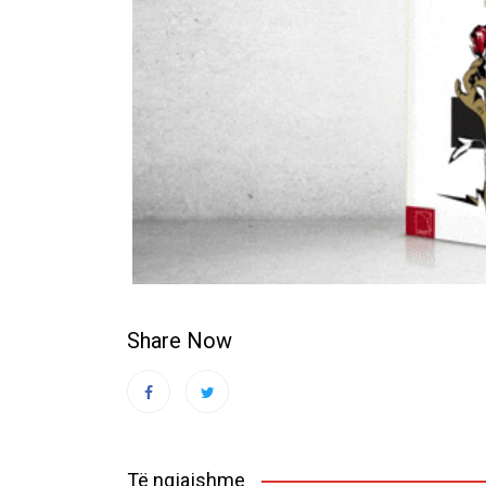
Share Now
Të ngjajshme