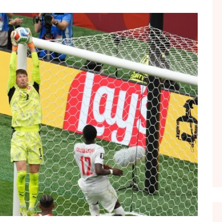
FOL POPULL
GJURMË
INTERVISTA EMISION
KONAKU
KU E KISHIM FJALEN
LIGJERATE FETARE
PARADITE ME NE
PIKËPAMJE
RECETA E DITES
RELAKS
RETRO JAVORE