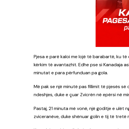
Pjesa e parë kaloi me lojë të barabartë, ku t
kërkim të avantazhit. Edhe pse si Kanadaja as
minutat e para përfunduan pa gola.
Më pak se një minutë pas fillimit të pjesës së
ndeshjes, duke e çuar Zvicrën në epërsi në m
Pastaj, 21 minuta më vonë, një goditje e ulët
zviceranëve, duke shënuar golin e tij të tretë