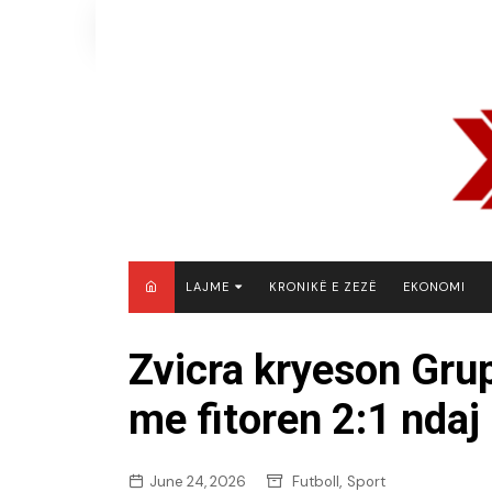
Skip
to
content
LAJME
KRONIKË E ZEZË
EKONOMI
MAQEDONI E VERIUT
Zvicra kryeson Gru
KOSOVË
me fitoren 2:1 nda
SHQIPËRI
RAJON
BOTË
,
June 24, 2026
Futboll
Sport