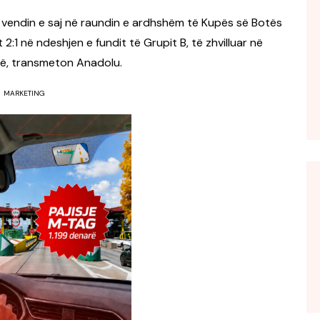
r vendin e saj në raundin e ardhshëm të Kupës së Botës
:1 në ndeshjen e fundit të Grupit B, të zhvilluar në
ë, transmeton Anadolu.
MARKETING