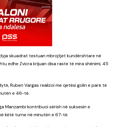
ë dyja skuadrat testuan mbrojtjet kundërshtare në
htu edhe Zvicra krijuan disa raste të mira shënimi, 45
 dytë, Ruben Vargas realizoi me qetësi golin e parë të
inutën e 46-të.
 nga Manzambi kontribuoi sërish në suksesin e
 në këtë turne në minutën e 67-të.