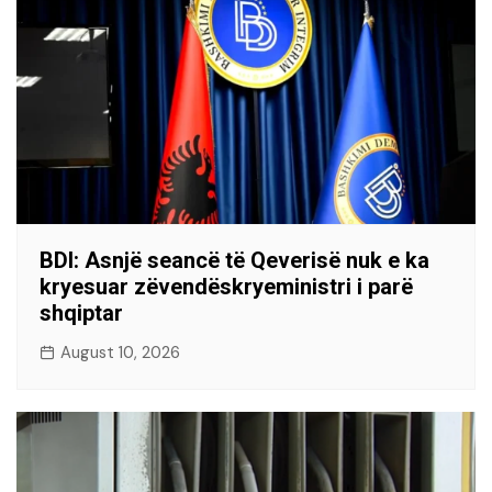
BDI: Asnjë seancë të Qeverisë nuk e ka
kryesuar zëvendëskryeministri i parë
shqiptar
August 10, 2026