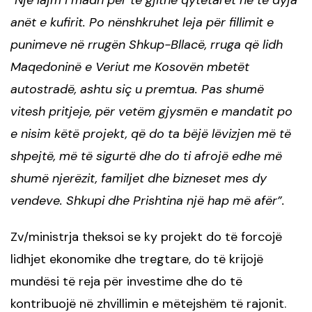
Një lajm i madh për të gjithë qytetarët në të dyja
“
anët e kufirit. Po nënshkruhet leja për fillimit e
punimeve në rrugën Shkup-Bllacë, rruga që lidh
Maqedoninë e Veriut me Kosovën mbetët
autostradë, ashtu siç u premtua. Pas shumë
vitesh pritjeje, për vetëm gjysmën e mandatit po
e nisim këtë projekt, që do ta bëjë lëvizjen më të
shpejtë, më të sigurtë dhe do ti afrojë edhe më
shumë njerëzit, familjet dhe bizneset mes dy
vendeve. Shkupi dhe Prishtina një hap më afër”.
Zv/ministrja theksoi se ky projekt do të forcojë
lidhjet ekonomike dhe tregtare, do të krijojë
mundësi të reja për investime dhe do të
kontribuojë në zhvillimin e mëtejshëm të rajonit.