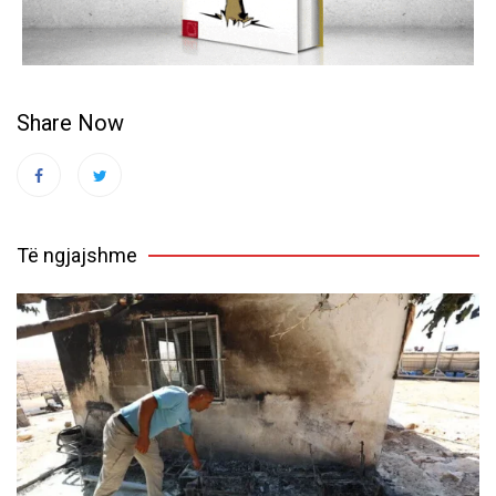
Share Now
Të ngjajshme