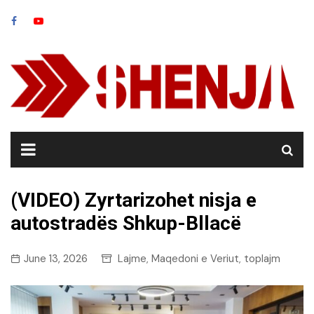
Skip
to
content
(VIDEO) Zyrtarizohet nisja e
autostradës Shkup-Bllacë
June 13, 2026
Lajme
Maqedoni e Veriut
toplajm
,
,