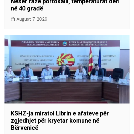
Nesër fazë portokalli, temperaturat deri
në 40 gradë
August 7, 2026
KSHZ-ja miratoi Librin e afateve për
zgjedhjet për kryetar komune në
Bërvenicë