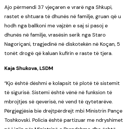
Ajo përmendi 37 vjeçaren e vrarë nga Shkupi,
rastet e shtuara të dhunës në familje, gruan që u
hodh nga ballkoni me vajzën e saj si pasoj e
dhunës në familje, vrasësin serik nga Staro
Nagoriçani, tragjedinë në diskotekën në Koçan, 5
tonët drogë që kaluan kufirin e raste të tjera.
Kaja Shukova, LSDM
Kjo është dëshmi e kolapsit të plotë të sistemit
“
të sigurisë. Sistemi është vënë në funksion të
mbrojtjes së qeverisë, në vend të qytetarëve.
Përgjegjësia bie drejtpërdrejt mbi Ministrin Pançe
Toshkovski. Policia është partizuar me ndryshimet