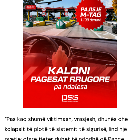
Pas kaq shumë viktima
sh
, vrasje
sh
, dhunës dhe
“
kolapsit të plotë të sistemit të sigurisë, lind një
pyetje: çfarë tjetër duhet të ndodhë që Pançe