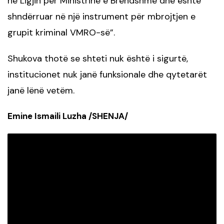
në Ligjin për Ministrinë e Brendshme dhe është
shndërruar në një instrument për mbrojtjen e
grupit kriminal VMRO-së”.
Shukova thotë se shteti nuk është i sigurtë,
institucionet nuk janë funksionale dhe qytetarët
janë lënë vetëm.
Emine Ismaili Luzha /SHENJA/