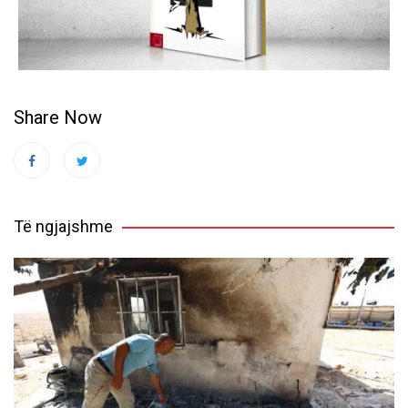
Share Now
Të ngjajshme