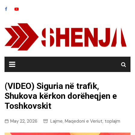
Skip
to
content
(VIDEO) Siguria në trafik,
Shukova kërkon dorëheqjen e
Toshkovskit
May 22, 2026
Lajme
Maqedoni e Veriut
toplajm
,
,