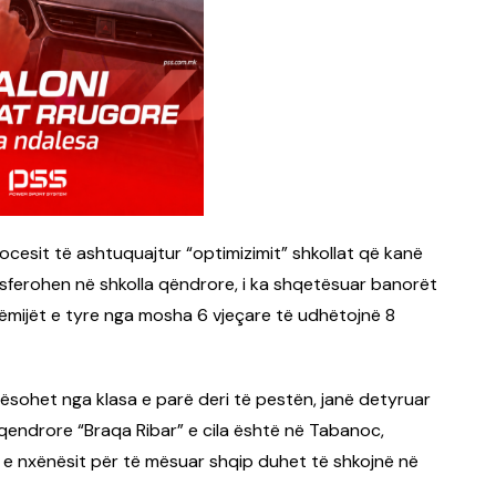
ocesit të ashtuquajtur “optimizimit” shkollat që kanë
nsferohen në shkolla qëndrore, i ka shqetësuar banorët
ëmijët e tyre nga mosha 6 vjeçare të udhëtojnë 8
mësohet nga klasa e parë deri të pestën, janë detyruar
 qendrore “Braqa Ribar” e cila është në Tabanoc,
e nxënësit për të mësuar shqip duhet të shkojnë në