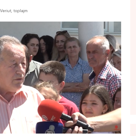
FOL POPULL
,
Veriut
toplajm
GJURMË
INTERVISTA EMISION
KONAKU
KU E KISHIM FJALEN
LIGJERATE FETARE
PARADITE ME NE
PIKËPAMJE
RECETA E DITES
RELAKS
RETRO JAVORE