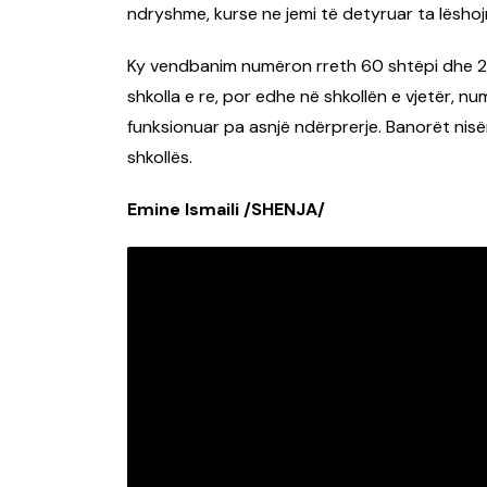
ndryshme, kurse ne jemi të detyruar ta lëshoj
Ky vendbanim numëron rreth 60 shtëpi dhe 200
shkolla e re, por edhe në shkollën e vjetër, nu
funksionuar pa asnjë ndërprerje. Banorët nisë
shkollës.
Emine Ismaili /SHENJA/