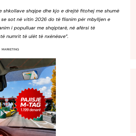
e shkollave shqipe dhe kjo e drejtë fitohej me shumë
se sot në vitin 2026 do të flisnim për mbylljen e
anim i populluar me shqiptarë, në afërsi të
të numrit të ulët të nxënësve”.
MARKETING