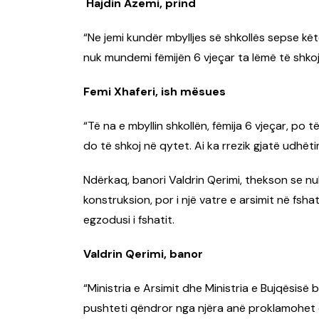
Hajdin Azemi, prind
“Ne jemi kundër mbylljes së shkollës sepse këtë
nuk mundemi fëmijën 6 vjeçar ta lëmë të shko
Femi Xhaferi, ish mësues
“Të na e mbyllin shkollën, fëmija 6 vjeçar, po të
do të shkoj në qytet. Ai ka rrezik gjatë udhët
Ndërkaq, banori Valdrin Qerimi, thekson se nuk
konstruksion, por i një vatre e arsimit në fsh
egzodusi i fshatit.
Valdrin Qerimi, banor
“Ministria e Arsimit dhe Ministria e Bujqësisë 
pushteti qëndror nga njëra anë proklamohet