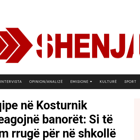
INTERVISTA
OPINION/ANALIZË
EMISIONE
KULTURË
SPORT
ARENA
qipe në Kosturnik
BOTA NE FOKUS
eagojnë banorët: Si të
EKONOMIKS
EMISION DEBATIV
km rrugë për në shkollë
FJALA