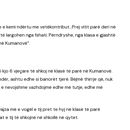
 e kemi ndërtu me vetëkontribut…Prej vitit parë deri në
 të largohen nga fshati. Përndryshe, nga klasa e gjashtë
 në Kumanovë”.
i kjo 6 vjeçare të shkoj në klasë të parë në Kumanovë.
ër, ashtu edhe si banorët tjerë. Bëjmë thirrje që, nuk
ë e nevojshme vazhdojmë edhe më tutje, edhe më
vajza më e vogël e tij pret te hyj në klasë të parë
t e tij të shkojnë në shkollë në qytet.