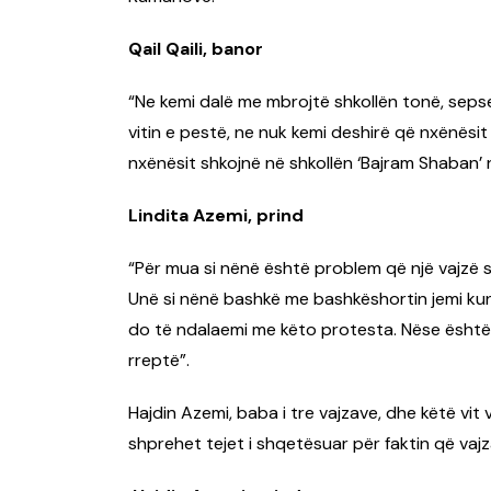
Qail Qaili, banor
“Ne kemi dalë me mbrojtë shkollën tonë, sepse
vitin e pestë, ne nuk kemi deshirë që nxënësit
nxënësit shkojnë në shkollën ‘Bajram Shaban’
Lindita Azemi, prind
“Për mua si nënë është problem që një vajzë s
Unë si nënë bashkë me bashkëshortin jemi kund
do të ndalaemi me këto protesta. Nëse ësht
rreptë”.
Hajdin Azemi, baba i tre vajzave, dhe këtë vit 
shprehet tejet i shqetësuar për faktin që vajza