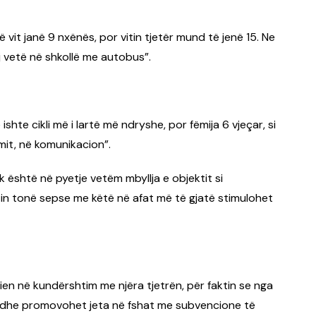
 vit janë 9 nxënës, por vitin tjetër mund të jenë 15. Ne
j vetë në shkollë me autobus”.
 ishte cikli më i lartë më ndryshe, por fëmija 6 vjeçar, si
imit, në komunikacion”.
 është në pyetje vetëm mbyllja e objektit si
atin tonë sepse me këtë në afat më të gjatë stimulohet
bien në kundërshtim me njëra tjetrën, për faktin se nga
 dhe promovohet jeta në fshat me subvencione të