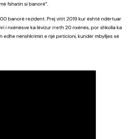
më fshatin si banorë”.
 banorë rezident. Prej vitit 2019 kur është ndërtuar
mri i nxënësve ka lëvizur rreth 20 nxënës, por shkolla ka
n edhe nënshkrimin e një peticioni, kundër mbylljes së