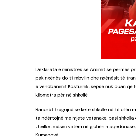
Deklarata e ministres së Arsimit se përmes pr
pak nxënës do t’i mbyllin dhe nxënësit të tra
e vendbanimit Kosturnik, sepse nuk duan që f
kilometra për në shkollë.
Banorët tregojnë se këtë shkollë në të cilën 
ta ndërtojnë me mjete vetanake, pasi shkolla
zhvillon mësim vetëm në gjuhën maqedonase, 
Kumanovë.