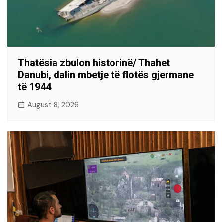
Thatësia zbulon historinë/ Thahet
Danubi, dalin mbetje të flotës gjermane
të 1944
August 8, 2026