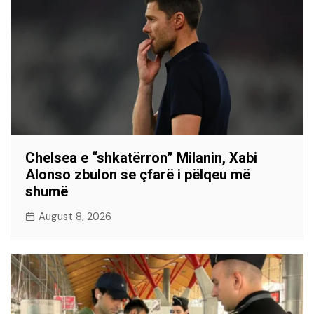
Chelsea e “shkatërron” Milanin, Xabi
Alonso zbulon se çfarë i pëlqeu më
shumë
August 8, 2026