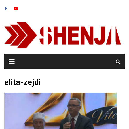
Skip
to
content
elita-zejdi