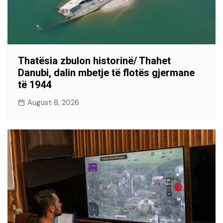
Thatësia zbulon historinë/ Thahet
Danubi, dalin mbetje të flotës gjermane
të 1944
August 8, 2026