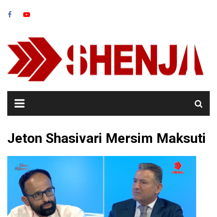
Skip
to
content
Jeton Shasivari Mersim Maksuti