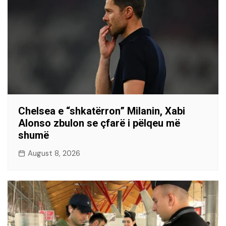
Chelsea e “shkatërron” Milanin, Xabi
Alonso zbulon se çfarë i pëlqeu më
shumë
August 8, 2026