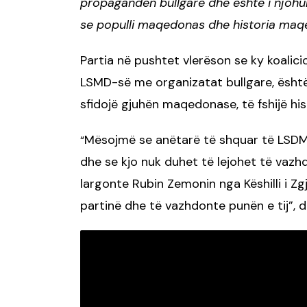
propagandën bullgare dhe është i njohu
se populli maqedonas dhe historia maqe
Partia në pushtet vlerëson se ky koalici
LSMD-së me organizatat bullgare, është
sfidojë gjuhën maqedonase, të fshijë hi
Mësojmë se anëtarë të shquar të LSDM
“
dhe se kjo nuk duhet të lejohet të vazhd
largonte Rubin Zemonin nga Këshilli i 
partinë dhe të vazhdonte punën e tij”, d