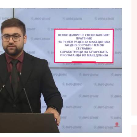
FOL POPULL
GJURMË
INTERVISTA EMISION
KONAKU
KU E KISHIM FJALEN
LIGJERATE FETARE
PARADITE ME NE
PIKËPAMJE
RECETA E DITES
RELAKS
RETRO JAVORE