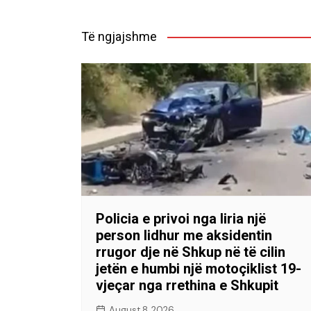
Të ngjajshme
Policia e privoi nga liria një
person lidhur me aksidentin
rrugor dje në Shkup në të cilin
jetën e humbi një motoçiklist 19-
vjeçar nga rrethina e Shkupit
August 8, 2026