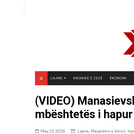
Skip
to
content
LAJME
KRONIKË E ZEZË
EKONOMI
MAQEDONI E VERIUT
(VIDEO) Manasievski
KOSOVË
mbështetës i hapur i
SHQIPËRI
RAJON
BOTË
,
,
May 23, 2026
Lajme
Maqedoni e Veriut
top