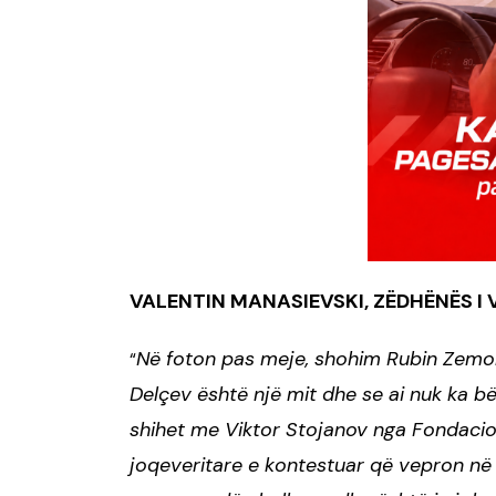
VALENTIN MANASIEVSKI, ZËDHËNËS I
Në foton pas meje, shohim Rubin Zemon,
“
Delçev është një mit dhe se ai nuk ka 
shihet me Viktor Stojanov nga Fondacion
joqeveritare e kontestuar që vepron n