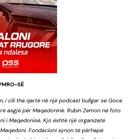
 VMRO-SË
 i cili tha qartë në një podcast bullgar se Goce
bërë asgjë për Maqedoninë. Rubin Zemon në foto
i i Maqedonisë. Kjo është një organizatë
ë Maqedoni. Fondacioni synon të përhapë