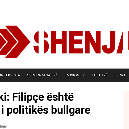
INTERVISTA
OPINION/ANALIZË
EMISIONE
KULTURË
SPORT
ARENA
: Filipçe është
BOTA NE FOKUS
 politikës bullgare
EKONOMIKS
EMISION DEBATIV
FJALA
lajm