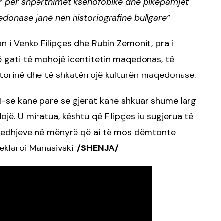
r për shpërthimet ksenofobike dhe pikëpamjet
donase janë nën historiografinë bullgare”
on i Venko Filipçes dhe Rubin Zemonit, pra i
 gati të mohojë identitetin maqedonas, të
storinë dhe të shkatërrojë kulturën maqedonase.
-së kanë parë se gjërat kanë shkuar shumë larg
ojë. U miratua, kështu që Filipçes iu sugjerua të
Zgjedhjeve në mënyrë që ai të mos dëmtonte
eklaroi Manasivski.
/SHENJA/