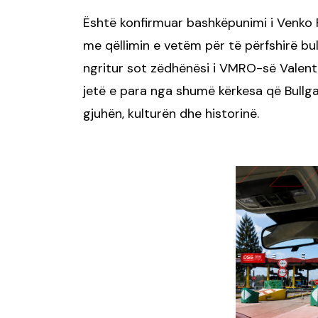
Është konfirmuar bashkëpunimi i Venko 
me qëllimin e vetëm për të përfshirë bu
ngritur sot zëdhënësi i VMRO-së Valentin
jetë e para nga shumë kërkesa që Bullga
gjuhën, kulturën dhe historinë.