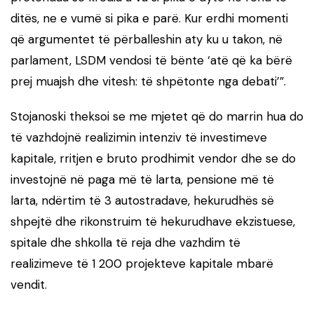
ditës, ne e vumë si pika e parë. Kur erdhi momenti
që argumentet të përballeshin aty ku u takon, në
parlament, LSDM vendosi të bënte ‘atë që ka bërë
prej muajsh dhe vitesh: të shpëtonte nga debati’”.
Stojanoski theksoi se me mjetet që do marrin hua do
të vazhdojnë realizimin intenziv të investimeve
kapitale, rritjen e bruto prodhimit vendor dhe se do
investojnë në paga më të larta, pensione më të
larta, ndërtim të 3 autostradave, hekurudhës së
shpejtë dhe rikonstruim të hekurudhave ekzistuese,
spitale dhe shkolla të reja dhe vazhdim të
realizimeve të 1 200 projekteve kapitale mbarë
vendit.