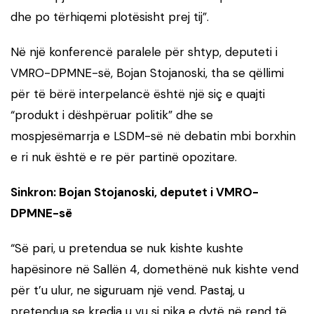
dhe po tërhiqemi plotësisht prej tij”.
Në një konferencë paralele për shtyp, deputeti i
VMRO-DPMNE-së, Bojan Stojanoski, tha se qëllimi
për të bërë interpelancë është një siç e quajti
“produkt i dëshpëruar politik” dhe se
mospjesëmarrja e LSDM-së në debatin mbi borxhin
e ri nuk është e re për partinë opozitare.
Sinkron: Bojan Stojanoski, deputet i VMRO-
DPMNE-së
“Së pari, u pretendua se nuk kishte kushte
hapësinore në Sallën 4, domethënë nuk kishte vend
për t’u ulur, ne siguruam një vend. Pastaj, u
pretendua se kredia u vu si pika e dytë në rend të