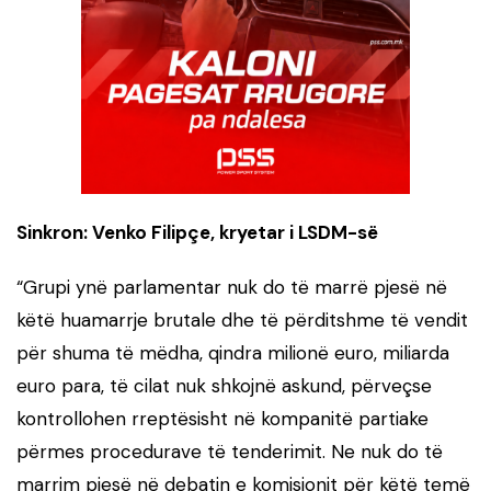
Sinkron: Venko Filipçe, kryetar i LSDM-së
“Grupi ynë parlamentar nuk do të marrë pjesë në
këtë huamarrje brutale dhe të përditshme të vendit
për shuma të mëdha, qindra milionë euro, miliarda
euro para, të cilat nuk shkojnë askund, përveçse
kontrollohen rreptësisht në kompanitë partiake
përmes procedurave të tenderimit. Ne nuk do të
marrim pjesë në debatin e komisionit për këtë temë