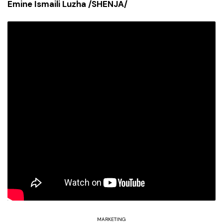
Emine Ismaili Luzha /SHENJA/
MARKETING