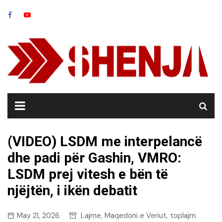
Skip
to
content
(VIDEO) LSDM me interpelancë
dhe padi për Gashin, VMRO:
LSDM prej vitesh e bën të
njëjtën, i ikën debatit
May 21, 2026
Lajme
Maqedoni e Veriut
toplajm
,
,