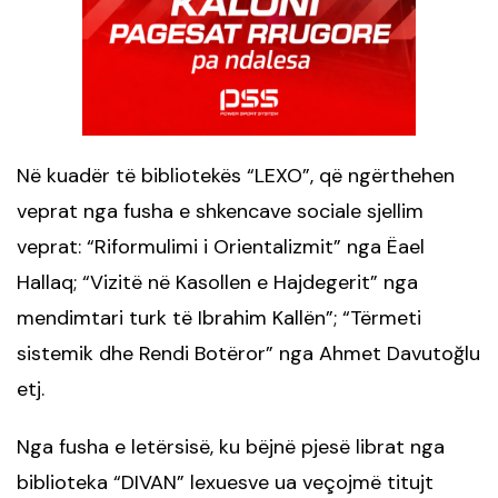
Në kuadër të bibliotekës “LEXO”, që ngërthehen
veprat nga fusha e shkencave sociale sjellim
veprat: “Riformulimi i Orientalizmit” nga Ëael
Hallaq; “Vizitë në Kasollen e Hajdegerit” nga
mendimtari turk të Ibrahim Kallën”; “Tërmeti
sistemik dhe Rendi Botëror” nga Ahmet Davutoğlu
etj.
Nga fusha e letërsisë, ku bëjnë pjesë librat nga
biblioteka “DIVAN” lexuesve ua veçojmë titujt