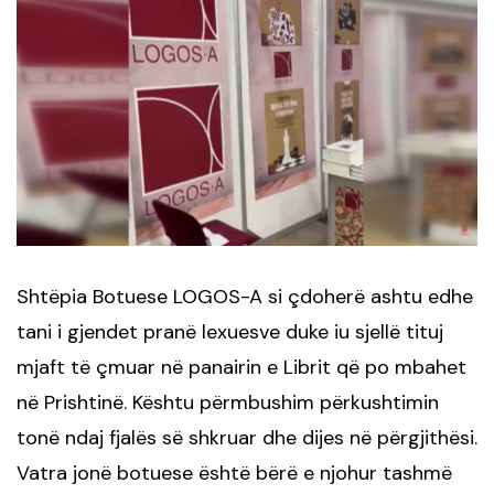
S
htëpia Botuese
LOGOS-A si çdoherë ashtu edhe
tani i gjendet pranë lexuesve duke iu sjellë tituj
mjaft të çmuar
në panairin e Librit që po mbahet
në Prishtinë
. Kështu përmbushim përkushtimin
tonë ndaj fjalës së shkruar dhe dijes në përgjithësi.
Vatra
jon
ë botuese është bërë e njohur tashmë