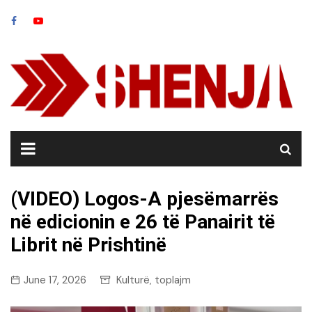
Skip
to
content
(VIDEO) Logos-A pjesëmarrës
në edicionin e 26 të Panairit të
Librit në Prishtinë
June 17, 2026
Kulturë
toplajm
,