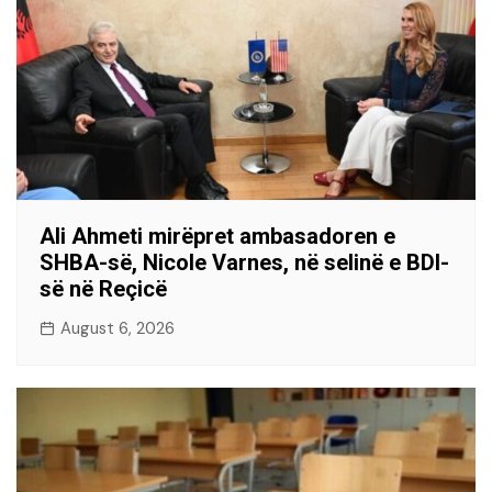
Ali Ahmeti mirëpret ambasadoren e
SHBA-së, Nicole Varnes, në selinë e BDI-
së në Reçicë
August 6, 2026