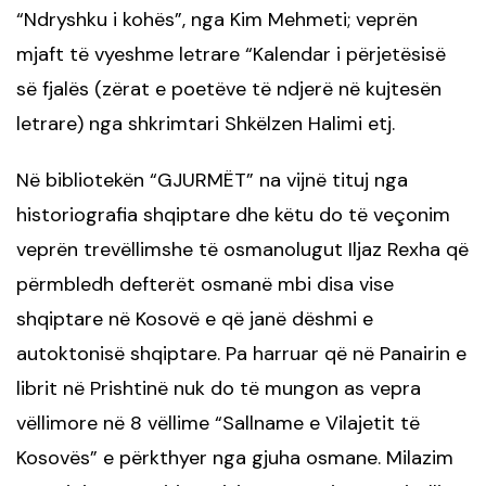
“Ndryshku i kohës”, nga Kim Mehmeti; veprën
mjaft të vyeshme letrare “Kalendar i përjetësisë
së fjalës (zërat e poetëve të ndjerë në kujtesën
letrare) nga shkrimtari Shkëlzen Halimi etj.
Në bibliotekën “GJURMËT” na vijnë tituj nga
historiografia shqiptare dhe këtu do të veçonim
veprën trevëllimshe të osmanolugut Iljaz Rexha që
përmbledh defterët osmanë mbi disa vise
shqiptare në Kosovë e që janë dëshmi e
autoktonisë shqiptare. Pa harruar që në Panairin e
librit në Prishtinë nuk do të mungon as vepra
vëllimore në 8 vëllime “Sallname e Vilajetit të
Kosovës” e përkthyer nga gjuha osmane. Milazim