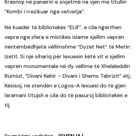
Krasniqi në panairin e sivjetmë na vjen me titullin
“Kombi i rrezikuar nga vetvetja”.
Në kuadër të bibliotekës “ELIF”, e cila ngërthen
vepra nga sfera e mistikës islame sjellim veprën
nëntëmbëdhjetë vëllimshme “Dyzet Net” të Metin
Izetit. Si një sihariq për lexuesin këtë vit e sjellim
veprën monumentale në dy vëllime të Xhelaleddin
Rumiut, “Divani Kebir – Divani i Shems Tabrizit” etj..
Kësisoj, në stendën e Logos-A lexuesi do të gjen
laramani titujsh e cila do të pasuroj bibliotekën e
tij.
Frymëzimi vazhdon…
/SHENJA/