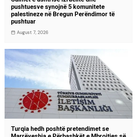
pushtuesve synojnë 5 komunitete
palestineze në Bregun Perëndimor të
pushtuar
August 7, 2026
Turqia hedh poshtë pretendimet se
Marrëveshja e Përbashkët e Mbrojtjes së