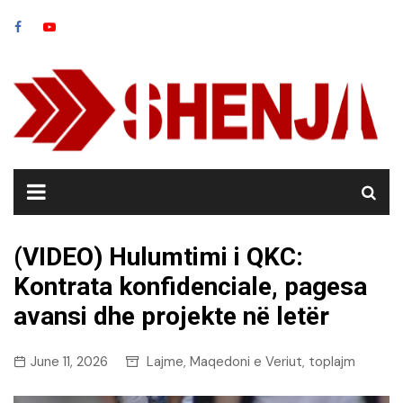
Skip
to
content
(VIDEO) Hulumtimi i QKC:
Kontrata konfidenciale, pagesa
avansi dhe projekte në letër
June 11, 2026
Lajme
Maqedoni e Veriut
toplajm
,
,