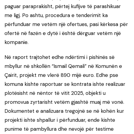
paguar paraprakisht, përtej kufijve të parashikuar
me ligj. Po ashtu, procedura e tenderimit ka
përfunduar me vetëm një ofertues, pasi kërkesa për
ofertë në fazën e dytë i është dërguar vetëm një
kompanie.
Në raport trajtohet edhe ndërtimi i pishinës së
mbyllur në shkollën “Ismail Qemali” në Komunën e
Çairit, projekt me vlerë 890 mijë euro. Edhe pse
komuna kishte raportuar se kontrata ishte realizuar
plotësisht në nëntor të vitit 2025, objekti u
promovua zyrtarisht vetëm gjashtë muaj më vonë.
Dokumentet e analizuara tregojnë se në kohën kur
projekti ishte shpallur i përfunduar, ende kishte
punime të pambyllura dhe nevojë për testime