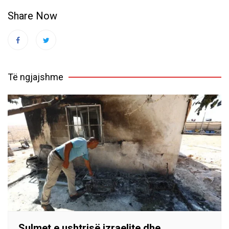
Share Now
Të ngjajshme
Sulmet e ushtrisë izraelite dhe