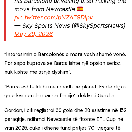
his Barcelona unveiling after making the
move from Newcastle
pic.twitter.com/pNZAT9DIpv
— Sky Sports News (@SkySportsNews)
May 29, 2026
“Interesimin e Barcelonës e mora vesh shumë vonë.
Por sapo kuptova se Barca ishte një opsion serioz,
nuk kishte më asnjë dyshim”.
“Barca është klubi më i madh në planet. Është diçka
që e kam ëndërruar që fëmijë”, deklaroi Gordon.
Gordon, i cili regjistroi 39 gola dhe 28 asistime në 152
paraqitje, ndihmoi Newcastle të fitonte EFL Cup në
vitin 2025, duke i dhënë fund pritjes 70-vjeçare të