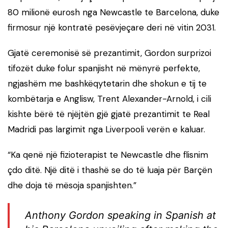
80 milionë eurosh nga Newcastle te Barcelona, duke
firmosur një kontratë pesëvjeçare deri në vitin 2031.
Gjatë ceremonisë së prezantimit, Gordon surprizoi
tifozët duke folur spanjisht në mënyrë perfekte,
ngjashëm me bashkëqytetarin dhe shokun e tij te
kombëtarja e Anglisw, Trent Alexander-Arnold, i cili
kishte bërë të njëjtën gjë gjatë prezantimit te Real
Madridi pas largimit nga Liverpooli verën e kaluar.
“Ka qenë një fizioterapist te Newcastle dhe flisnim
çdo ditë. Një ditë i thashë se do të luaja për Barçën
dhe doja të mësoja spanjishten.”
Anthony Gordon speaking in Spanish at