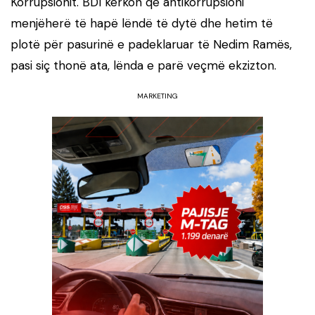
Korrupsionit. BDI kërkon që antikorrupsioni
menjëherë të hapë lëndë të dytë dhe hetim të
plotë për pasurinë e padeklaruar të Nedim Ramës,
pasi siç thonë ata, lënda e parë veçmë ekzizton.
MARKETING