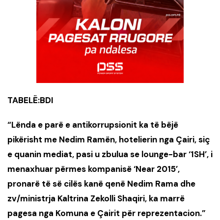
TABELË:BDI
“Lënda e parë e
antikorrupsionit
ka të bëjë
pikërisht me Nedim Ramën, hotelierin nga Çairi, siç
e quanin mediat, pasi u zbulua se lounge-bar
‘
1SH
’
, i
menaxhuar përmes kompanisë
‘
Near 2015
’
,
pronarë të së cilës kanë qenë Nedim Rama dhe
zv/ministrja Kaltrina Zekolli Shaqiri, ka marrë
pagesa nga Komuna e Çairit për reprezentacion.”