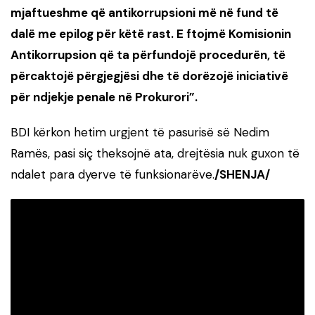
mjaftueshme që
antikorrupsioni
më në fund të
dalë me epilog për këtë rast. E ftojmë Komisionin
Antikorrupsion
që ta përfundojë procedurën, të
përcaktojë përgjegjësi dhe të dorëzojë iniciativë
për ndjekje penale në Prokurori”.
BDI kërkon hetim urgjent të pasurisë së Nedim
Ramës, pasi siç theksojnë ata, drejtësia nuk guxon të
ndalet para dyerve të funksionarëve.
/SHENJA/