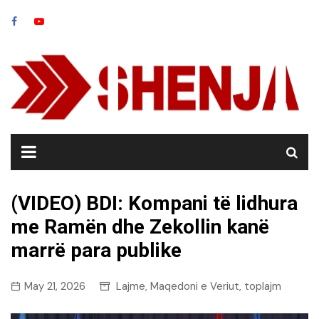
Skip
to
content
(VIDEO) BDI: Kompani të lidhura
me Ramën dhe Zekollin kanë
marrë para publike
May 21, 2026
Lajme
Maqedoni e Veriut
toplajm
,
,