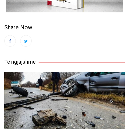
Share Now
Të ngjajshme