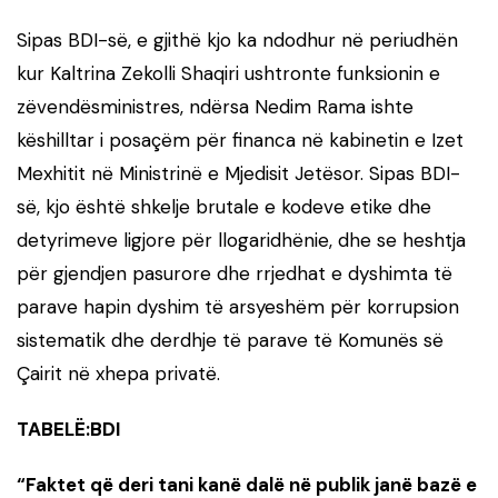
Sipas BDI-së, e gjithë kjo ka ndodhur në periudhën
kur Kaltrina Zekolli Shaqiri ushtronte funksionin e
zëvendësministres, ndërsa Nedim Rama ishte
këshilltar i posaçëm për financa në kabinetin e Izet
Mexhitit në Ministrinë e Mjedisit Jetësor. Sipas BDI-
së, kjo është shkelje brutale e kodeve etike dhe
detyrimeve ligjore për llogaridhënie, dhe se heshtja
për gjendjen pasurore dhe rrjedhat e dyshimta të
parave hapin dyshim të arsyeshëm për korrupsion
sistematik dhe derdhje të parave të Komunës së
Çairit në xhepa privatë.
TABELË:BDI
“Faktet që deri tani kanë dalë në publik janë bazë e