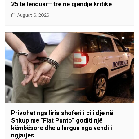
25 të lënduar– tre në gjendje kritike
August 6, 2026
Privohet nga liria shoferi i cili dje në
Shkup me “Fiat Punto” goditi një
këmbësore dhe u largua nga vendi i
ngjarjes