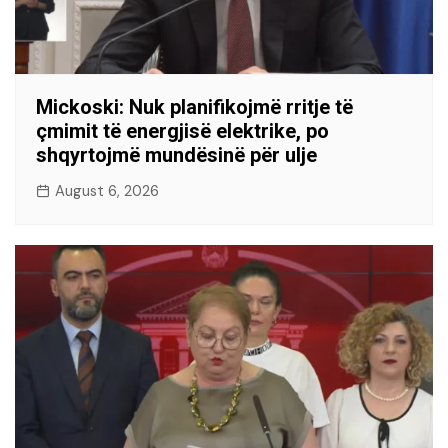
Mickoski: Nuk planifikojmë rritje të
çmimit të energjisë elektrike, po
shqyrtojmë mundësinë për ulje
August 6, 2026