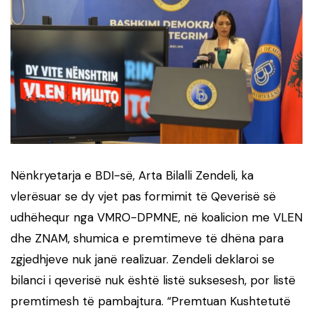
Nënkryetarja e BDI-së, Arta Bilalli Zendeli, ka
vlerësuar se dy vjet pas formimit të Qeverisë së
udhëhequr nga VMRO-DPMNE, në koalicion me VLEN
dhe ZNAM, shumica e premtimeve të dhëna para
zgjedhjeve nuk janë realizuar. Zendeli deklaroi se
bilanci i qeverisë nuk është listë suksesesh, por listë
premtimesh të pambajtura. “Premtuan Kushtetutë