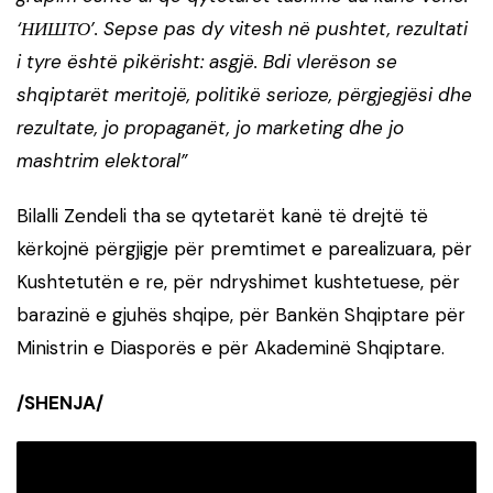
‘НИШТО’. Sepse pas dy vitesh në pushtet, rezultati
i tyre është pikërisht: asgjë. Bdi vlerëson se
shqiptarët meritojë, politikë serioze, përgjegjësi dhe
rezultate, jo propaganët, jo marketing dhe jo
mashtrim elektoral”
Bilalli Zendeli tha se qytetarët kanë të drejtë të
kërkojnë përgjigje për premtimet e parealizuara, për
Kushtetutën e re, për ndryshimet kushtetuese, për
barazinë e gjuhës shqipe, për Bankën Shqiptare për
Ministrin e Diasporës e për Akademinë Shqiptare.
/SHENJA/