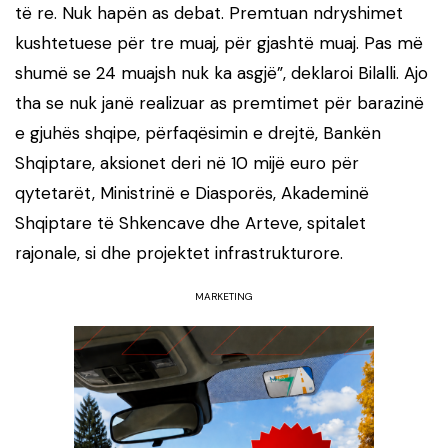
të re. Nuk hapën as debat. Premtuan ndryshimet
kushtetuese për tre muaj, për gjashtë muaj. Pas më
shumë se 24 muajsh nuk ka asgjë”, deklaroi Bilalli. Ajo
tha se nuk janë realizuar as premtimet për barazinë
e gjuhës shqipe, përfaqësimin e drejtë, Bankën
Shqiptare, aksionet deri në 10 mijë euro për
qytetarët, Ministrinë e Diasporës, Akademinë
Shqiptare të Shkencave dhe Arteve, spitalet
rajonale, si dhe projektet infrastrukturore.
MARKETING