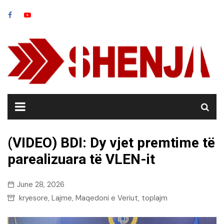
Skip
to
content
(VIDEO) BDI: Dy vjet premtime të
parealizuara të VLEN-it
June 28, 2026
kryesore
Lajme
Maqedoni e Veriut
toplajm
,
,
,