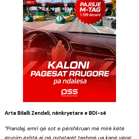
Arta Bilalli Zendeli, nënkryetare e BDI-së
“Prandaj, emri që sot e përshkruan më mirë këtë
grupim është ai që qytetarët tashmë ua kanë vënë: