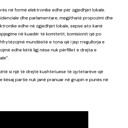
orës në formë elektronike edhe për zgjedhjet lokale.
esidenciale dhe parlamentare, megjithatë propozimi dhe
ektronike edhe në zgjedhjet lokale, sepse ato kanë
hpjegime në kuadër të komitetit, komisionit që po
 shfrytëzojmë mundësitë e tona që i jep rregullorja e
më edhe këtë ligj nëse nuk përfillet e drejta e
ale”.
këtë si një të drejtë kushtetuese të qytetarëve që
 e kësaj partie nuk janë pranuar në grupin e punës në