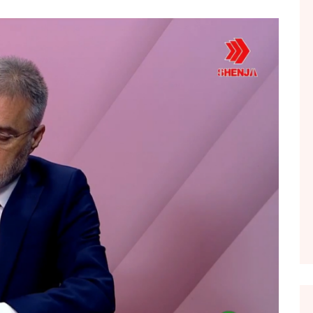
FOL POPULL
GJURMË
INTERVISTA EMISION
KONAKU
KU E KISHIM FJALEN
LIGJERATE FETARE
PARADITE ME NE
PIKËPAMJE
RECETA E DITES
RELAKS
RETRO JAVORE