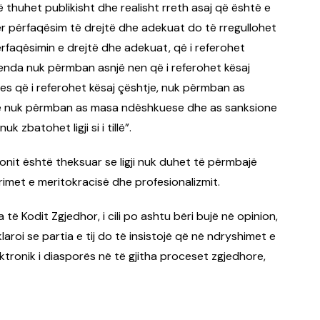
ë thuhet publikisht dhe realisht rreth asaj që është e
 për përfaqësim të drejtë dhe adekuat do të rregullohet
ërfaqësimin e drejtë dhe adekuat, që i referohet
brenda nuk përmban asnjë nen që i referohet kësaj
s që i referohet kësaj çështje, nuk përmban as
dhe nuk përmban as masa ndëshkuese dhe as sanksione
k zbatohet ligji si i tillë”.
ionit është theksuar se ligji nuk duhet të përmbajë
imet e meritokracisë dhe profesionalizmit.
a të Kodit Zgjedhor, i cili po ashtu bëri bujë në opinion,
roi se partia e tij do të insistojë që në ndryshimet e
ektronik i diasporës në të gjitha proceset zgjedhore,