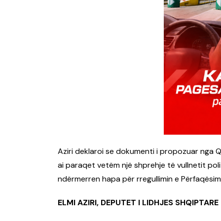
Aziri deklaroi se dokumenti i propozuar nga Qe
ai paraqet vetëm një shprehje të vullnetit polit
ndërmerren hapa për rregullimin e Përfaqësimi
ELMI AZIRI, DEPUTET I LIDHJES SHQIPTARE