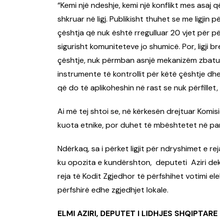
“Kemi një ndeshje, kemi një konflikt mes asaj q
shkruar në ligj. Publikisht thuhet se me ligjin
çështja që nuk është rregulluar 20 vjet për p
sigurisht komuniteteve jo shumicë. Por, ligji 
çështje, nuk përmban asnjë mekanizëm zbatue
instrumente të kontrollit për këtë çështje 
që do të aplikoheshin në rast se nuk përfillet, nu
Ai më tej shtoi se, në kërkesën drejtuar Komis
kuota etnike, por duhet të mbështetet në par
Ndërkaq, sa i përket ligjit për ndryshimet e rej
ku opozita e kundërshton, deputeti Aziri dekla
reja të Kodit Zgjedhor të përfshihet votimi el
përfshirë edhe zgjedhjet lokale.
ELMI AZIRI, DEPUTET I LIDHJES SHQIPTARE