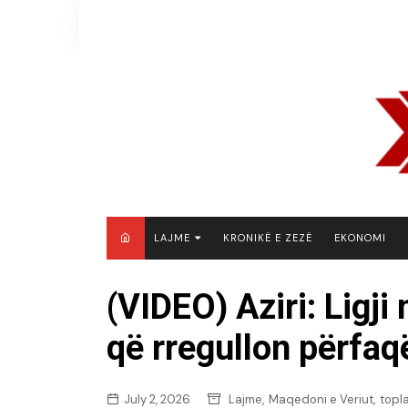
Skip
to
content
LAJME
KRONIKË E ZEZË
EKONOMI
MAQEDONI E VERIUT
(VIDEO) Aziri: Ligj
KOSOVË
që rregullon përfaq
SHQIPËRI
RAJON
BOTË
,
,
July 2, 2026
Lajme
Maqedoni e Veriut
topl