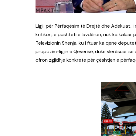
Ligji për Përfaqësim të Drejtë dhe Adekuat, i 
kritikon, e pushteti e lavdëron, nuk ka kaluar
Televizionin Shenja, ku i ftuar ka qenë deputeti
propozim-ligjin e Qeverisë, duke vlerësuar se a
ofron zgjidhje konkrete për çështjen e përfa