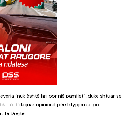
veria “nuk është ligj, por një pamflet”, duke shtuar se
ik për t’i krijuar opinionit përshtypjen se po
t të Drejtë.