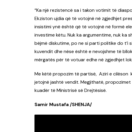
“Ka një rezistencë sa i takon votimit të diasp
Ekziston ujdia që të votojnë në zgjedhjet pr
insistimi ynë është që të votojnë në formë el
investime këtu. Nuk ka argumentime, nuk ka s
bëjmë diskutime, po ne si parti politike do t’i
kuvendit dhe nëse është e nevojshme të bllokoj
mërgatës për të votuar edhe në zgjedhjet lok
Me këtë propozim të partisë, Aziri e cilëson 
jetojnë jashtë vendit. Megjithatë, propozimet
kuadër të Ministrisë së Drejtësisë.
Samir Mustafa /SHENJA/