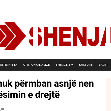
INTERVISTA
OPINION/ANALIZË
EMISIONE
KULTURË
SPORT
ARENA
i nuk përmban asnjë nen
BOTA NE FOKUS
ësimin e drejtë
EKONOMIKS
EMISION DEBATIV
FJALA
ajm