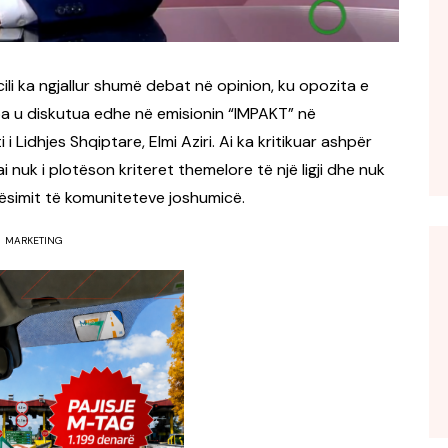
cili ka ngjallur shumë debat në opinion, ku opozita e
 pa u diskutua edhe në emisionin “IMPAKT” në
 i Lidhjes Shqiptare, Elmi Aziri. Ai ka kritikuar ashpër
i nuk i plotëson kriteret themelore të një ligji dhe nuk
qësimit të komuniteteve joshumicë.
MARKETING