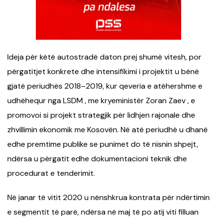
Ideja për këtë autostradë daton prej shumë vitesh, por
përgatitjet konkrete dhe intensifikimi i projektit u bënë
gjatë periudhës 2018–2019, kur qeveria e atëhershme e
udhëhequr nga LSDM , me kryeministër Zoran Zaev , e
promovoi si projekt strategjik për lidhjen rajonale dhe
zhvillimin ekonomik me Kosovën. Në atë periudhë u dhanë
edhe premtime publike se punimet do të nisnin shpejt,
ndërsa u përgatit edhe dokumentacioni teknik dhe
procedurat e tenderimit.
Në janar të vitit 2020 u nënshkrua kontrata për ndërtimin
e segmentit të parë, ndërsa në maj të po atij viti filluan