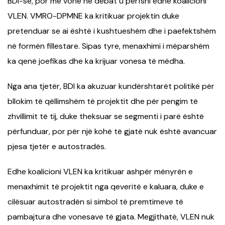
BDI-së, por më vonë në debat u përfshi edhe koalicioni
VLEN. VMRO-DPMNE ka kritikuar projektin duke
pretenduar se ai është i kushtueshëm dhe i paefektshëm
në formën fillestare. Sipas tyre, menaxhimi i mëparshëm
ka qenë joefikas dhe ka krijuar vonesa të mëdha.
Nga ana tjetër, BDI ka akuzuar kundërshtarët politikë për
bllokim të qëllimshëm të projektit dhe për pengim të
zhvillimit të tij, duke theksuar se segmenti i parë është
përfunduar, por për një kohë të gjatë nuk është avancuar
pjesa tjetër e autostradës.
Edhe koalicioni VLEN ka kritikuar ashpër mënyrën e
menaxhimit të projektit nga qeveritë e kaluara, duke e
cilësuar autostradën si simbol të premtimeve të
pambajtura dhe vonesave të gjata. Megjithatë, VLEN nuk