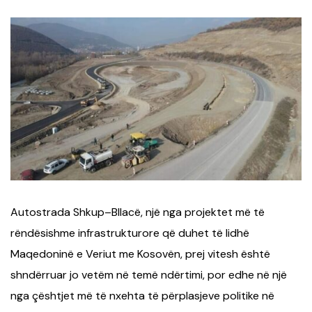
Autostrada Shkup–Bllacë, një nga projektet më të
rëndësishme infrastrukturore që duhet të lidhë
Maqedoninë e Veriut me Kosovën, prej vitesh është
shndërruar jo vetëm në temë ndërtimi, por edhe në një
nga çështjet më të nxehta të përplasjeve politike në