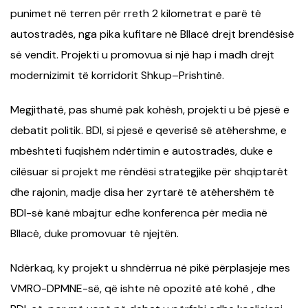
punimet në terren për rreth 2 kilometrat e parë të
autostradës, nga pika kufitare në Bllacë drejt brendësisë
së vendit. Projekti u promovua si një hap i madh drejt
modernizimit të korridorit Shkup–Prishtinë.
Megjithatë, pas shumë pak kohësh, projekti u bë pjesë e
debatit politik. BDI, si pjesë e qeverisë së atëhershme, e
mbështeti fuqishëm ndërtimin e autostradës, duke e
cilësuar si projekt me rëndësi strategjike për shqiptarët
dhe rajonin, madje disa her zyrtarë të atëhershëm të
BDI-së kanë mbajtur edhe konferenca për media në
Bllacë, duke promovuar të njejtën.
Ndërkaq, ky projekt u shndërrua në pikë përplasjeje mes
VMRO-DPMNE-së, që ishte në opozitë atë kohë , dhe