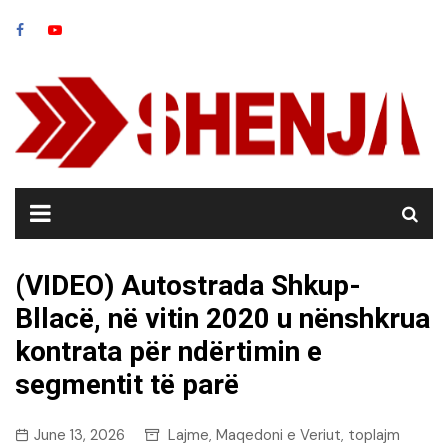
Skip
to
content
(VIDEO) Autostrada Shkup-
Bllacë, në vitin 2020 u nënshkrua
kontrata për ndërtimin e
segmentit të parë
June 13, 2026
Lajme
Maqedoni e Veriut
toplajm
,
,