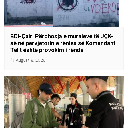
BDI-Çair: Përdhosja e muraleve të UÇK-
së në përvjetorin e rënies së Komandant
Telit është provokim i rëndë
August 8, 2026