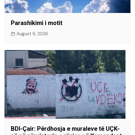
Parashikimi i motit
August 9, 2026
BDI-Çair: Përdhosja e muraleve të UÇK-