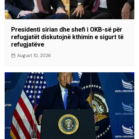
Presidenti sirian dhe shefi i OKB-së për
refugjatët diskutojnë kthimin e sigurt të
refugjatëve
August 10, 2026