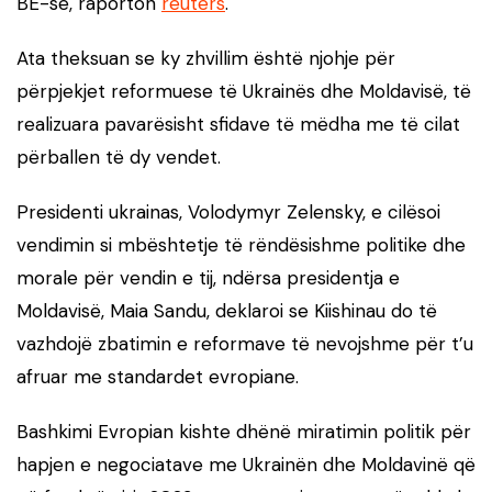
BE-së, raporton
reuters
.
Ata theksuan se ky zhvillim është njohje për
përpjekjet reformuese të Ukrainës dhe Moldavisë, të
realizuara pavarësisht sfidave të mëdha me të cilat
përballen të dy vendet.
Presidenti ukrainas, Volodymyr Zelensky, e cilësoi
vendimin si mbështetje të rëndësishme politike dhe
morale për vendin e tij, ndërsa presidentja e
Moldavisë, Maia Sandu, deklaroi se Kiishinau do të
vazhdojë zbatimin e reformave të nevojshme për t’u
afruar me standardet evropiane.
Bashkimi Evropian kishte dhënë miratimin politik për
hapjen e negociatave me Ukrainën dhe Moldavinë që