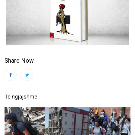
Share Now
Të ngjajshme