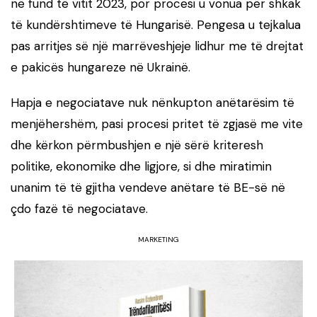
në fund të vitit 2023, por procesi u vonua për shkak
të kundërshtimeve të Hungarisë. Pengesa u tejkalua
pas arritjes së një marrëveshjeje lidhur me të drejtat
e pakicës hungareze në Ukrainë.
Hapja e negociatave nuk nënkupton anëtarësim të
menjëhershëm, pasi procesi pritet të zgjasë me vite
dhe kërkon përmbushjen e një sërë kriteresh
politike, ekonomike dhe ligjore, si dhe miratimin
unanim të të gjitha vendeve anëtare të BE-së në
çdo fazë të negociatave.
MARKETING