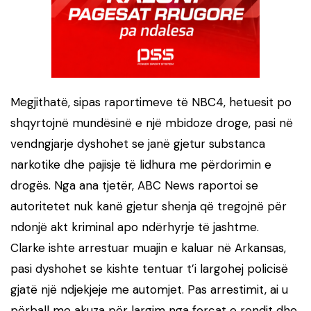
Megjithatë, sipas raportimeve të NBC4, hetuesit po
shqyrtojnë mundësinë e një mbidoze droge, pasi në
vendngjarje dyshohet se janë gjetur substanca
narkotike dhe pajisje të lidhura me përdorimin e
drogës. Nga ana tjetër, ABC News raportoi se
autoritetet nuk kanë gjetur shenja që tregojnë për
ndonjë akt kriminal apo ndërhyrje të jashtme.
Clarke ishte arrestuar muajin e kaluar në Arkansas,
pasi dyshohet se kishte tentuar t’i largohej policisë
gjatë një ndjekjeje me automjet. Pas arrestimit, ai u
përball me akuza për largim nga forcat e rendit dhe