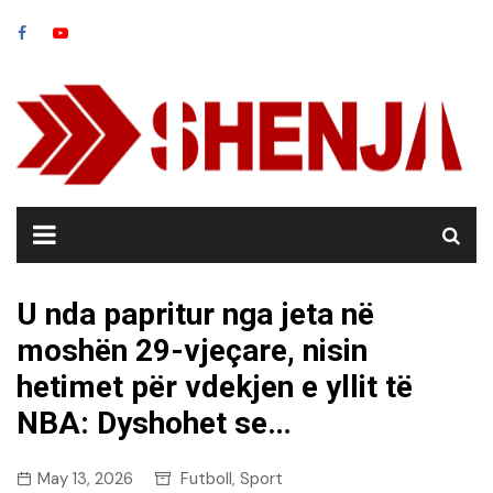
Skip
to
content
U nda papritur nga jeta në
moshën 29-vjeçare, nisin
hetimet për vdekjen e yllit të
NBA: Dyshohet se…
May 13, 2026
Futboll
Sport
,