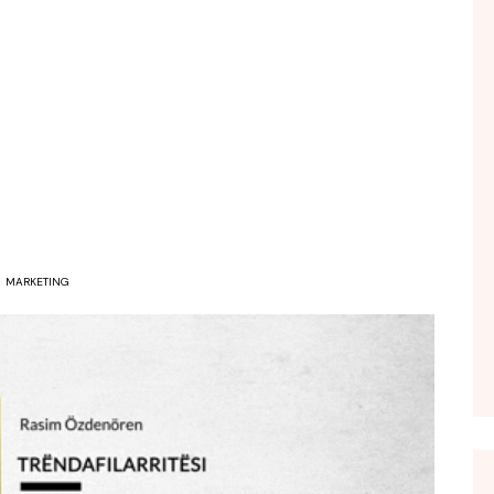
FOL POPULL
GJURMË
INTERVISTA EMISION
KONAKU
KU E KISHIM FJALEN
LIGJERATE FETARE
PARADITE ME NE
PIKËPAMJE
MARKETING
RECETA E DITES
RELAKS
RETRO JAVORE