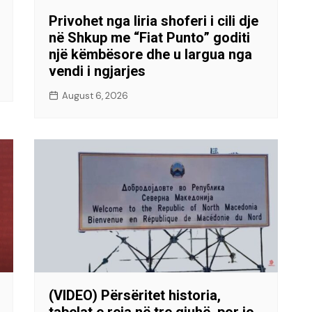
Privohet nga liria shoferi i cili dje
në Shkup me “Fiat Punto” goditi
një këmbësore dhe u largua nga
vendi i ngjarjes
August 6, 2026
(VIDEO) Përsëritet historia,
tabelat e reja në tre gjuhë, por jo