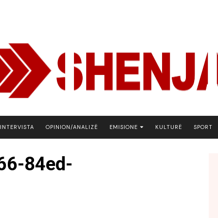
INTERVISTA
OPINION/ANALIZË
EMISIONE
KULTURË
SPORT
ARENA
66-84ed-
BOTA NE FOKUS
EKONOMIKS
EMISION DEBATIV
FJALA