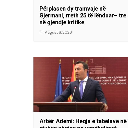
Përplasen dy tramvaje në
Gjermani, rreth 25 të lënduar– tre
në gjendje kritike
August 6, 2026
Arbër Ademi: Heqja e tabelave në
gjuhën shqipe në vendkalimet